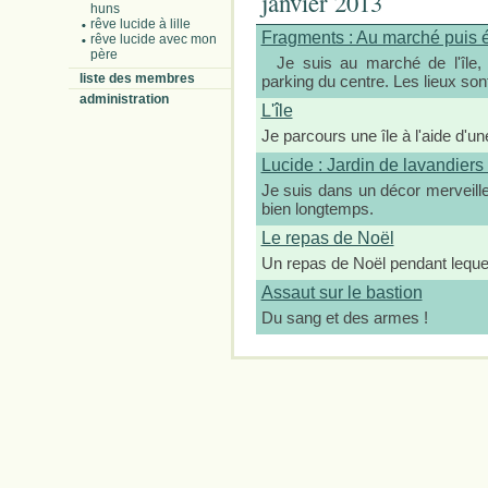
janvier 2013
huns
rêve lucide à lille
Fragments : Au marché puis 
rêve lucide avec mon
père
Je suis au marché de l'île, à
liste des membres
parking du centre. Les lieux son
administration
L'île
Je parcours une île à l'aide d'u
Lucide : Jardin de lavandiers
Je suis dans un décor merveill
bien longtemps.
Le repas de Noël
Un repas de Noël pendant lequel
Assaut sur le bastion
Du sang et des armes !