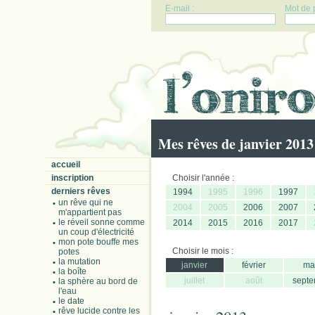
E-mail :
Mot de 
Mes rêves de janvier 2013
accueil
inscription
Choisir l'année :
derniers rêves
1994
1995
1996
1997
un rêve qui ne
2004
2005
2006
2007
m'appartient pas
le réveil sonne comme
2014
2015
2016
2017
un coup d'électricité
mon pote bouffe mes
Choisir le mois :
potes
la mutation
janvier
février
ma
la boîte
juillet
août
septe
la sphère au bord de
l'eau
le date
rêve lucide contre les