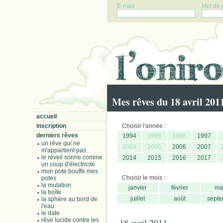
E-mail :
Mot de 
Mes rêves du 18 avril 201
accueil
inscription
Choisir l'année :
derniers rêves
1994
1995
1996
1997
un rêve qui ne
2004
2005
2006
2007
m'appartient pas
le réveil sonne comme
2014
2015
2016
2017
un coup d'électricité
mon pote bouffe mes
Choisir le mois :
potes
la mutation
janvier
février
ma
la boîte
juillet
août
septe
la sphère au bord de
l'eau
le date
rêve lucide contre les
18 avril 2011