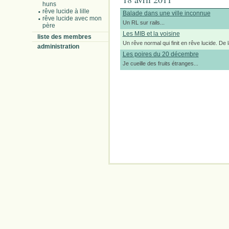
huns
rêve lucide à lille
Balade dans une ville inconnue
rêve lucide avec mon
Un RL sur rails...
père
Les MIB et la voisine
liste des membres
Un rêve normal qui finit en rêve lucide. De 
administration
Les poires du 20 décembre
Je cueille des fruits étranges...