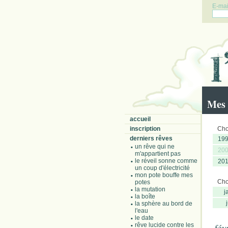
E-mail
Mes 
accueil
inscription
Choi
derniers rêves
19
un rêve qui ne
20
m'appartient pas
le réveil sonne comme
20
un coup d'électricité
mon pote bouffe mes
Choi
potes
la mutation
j
la boîte
la sphère au bord de
l'eau
le date
rêve lucide contre les
fév