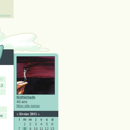
nnecter
03
13
Nothishade
40 ans
Mon site perso
<
février 2011
>
re
l
m
m
j
v
s
d
1
2
3
4
5
6
7
8
9
10
11
12
13