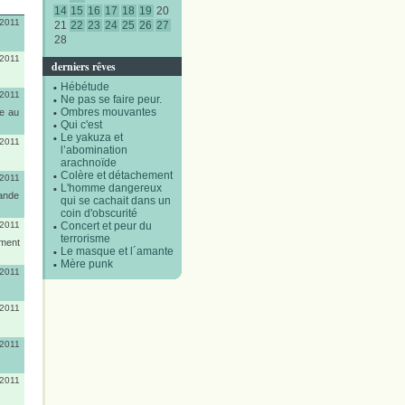
14
15
16
17
18
19
20
/2011
21
22
23
24
25
26
27
28
/2011
derniers rêves
Hébétude
/2011
Ne pas se faire peur.
Ombres mouvantes
le au
Qui c'est
Le yakuza et
/2011
l’abomination
arachnoïde
Colère et détachement
/2011
L'homme dangereux
mande
qui se cachait dans un
coin d'obscurité
/2011
Concert et peur du
terrorisme
ement
Le masque et l´amante
Mère punk
/2011
/2011
/2011
/2011