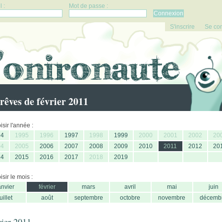
 :
Mot de passe :
S'inscrire
Se co
rêves de février 2011
sir l'année :
94
1995
1996
1997
1998
1999
2000
2001
2002
20
04
2005
2006
2007
2008
2009
2010
2011
2012
20
14
2015
2016
2017
2018
2019
sir le mois :
anvier
février
mars
avril
mai
juin
juillet
août
septembre
octobre
novembre
décemb
rier 2011