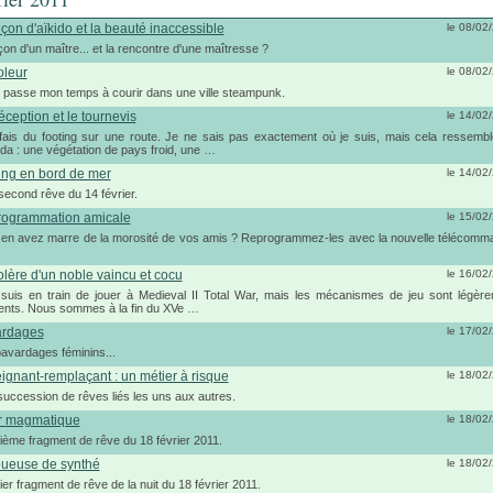
eçon d'aïkido et la beauté inaccessible
le 08/02
çon d'un maître... et la rencontre d'une maîtresse ?
oleur
le 08/02
 passe mon temps à courir dans une ville steampunk.
éception et le tournevis
le 14/02
is du footing sur une route. Je ne sais pas exactement où je suis, mais cela ressemb
a : une végétation de pays froid, une …
ing en bord de mer
le 14/02
econd rêve du 14 février.
ogrammation amicale
le 15/02
en avez marre de la morosité de vos amis ? Reprogrammez-les avec la nouvelle télécom
olère d'un noble vaincu et cocu
le 16/02
uis en train de jouer à Medieval II Total War, mais les mécanismes de jeu sont légèr
rents. Nous sommes à la fin du XVe …
rdages
le 17/02
avardages féminins...
ignant-remplaçant : un métier à risque
le 18/02
uccession de rêves liés les uns aux autres.
r magmatique
le 18/02
ème fragment de rêve du 18 février 2011.
oueuse de synthé
le 18/02
er fragment de rêve de la nuit du 18 février 2011.