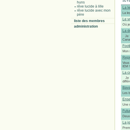
huns
rêve lucide à lille
La l
rêve lucide avec mon
La le
père
Le v
liste des membres
Où je
administration
La d
Je fa
Canad
Foot
Mon s
Repr
Vous 
IEM !
La c
Je s
diffé
Bava
Les b
Ense
Une s
Futu
Deuxi
La j
Premi