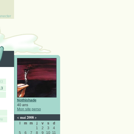
nnecter
03
13
Nothishade
40 ans
Mon site perso
<
mai 2008
>
re
l
m
m
j
v
s
d
1
2
3
4
5
6
7
8
9
10
11