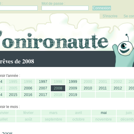
 :
Mot de passe :
S'inscrire
Se co
rêves de 2008
sir l'année :
94
1995
1996
1997
1998
1999
2000
2001
2002
20
04
2005
2006
2007
2008
2009
2010
2011
2012
20
14
2015
2016
2017
2018
2019
sir le mois :
anvier
février
mars
avril
mai
juin
juillet
août
septembre
octobre
novembre
décemb
 2008