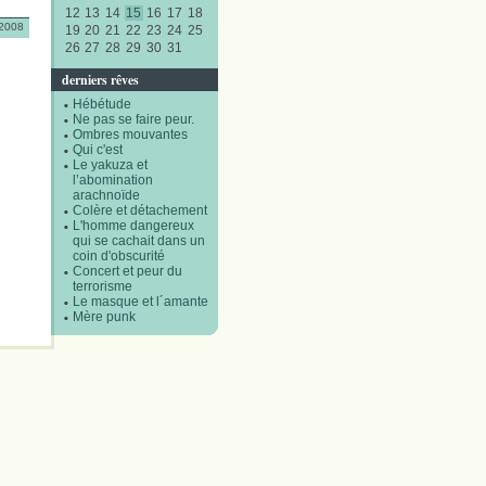
12
13
14
15
16
17
18
/2008
19
20
21
22
23
24
25
26
27
28
29
30
31
derniers rêves
Hébétude
Ne pas se faire peur.
Ombres mouvantes
Qui c'est
Le yakuza et
l’abomination
arachnoïde
Colère et détachement
L'homme dangereux
qui se cachait dans un
coin d'obscurité
Concert et peur du
terrorisme
Le masque et l´amante
Mère punk