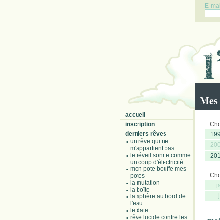
E-mail
Mes 
accueil
inscription
Choi
derniers rêves
19
un rêve qui ne
20
m'appartient pas
le réveil sonne comme
20
un coup d'électricité
mon pote bouffe mes
Choi
potes
la mutation
j
la boîte
la sphère au bord de
l'eau
le date
rêve lucide contre les
mai