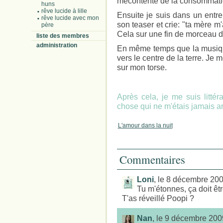
mécontente de la consommati
huns
rêve lucide à lille
Ensuite je suis dans un entr
rêve lucide avec mon
son teaser et crie: "ta mère m'a
père
Cela sur une fin de morceau d
liste des membres
administration
En même temps que la musique 
vers le centre de la terre. Je
sur mon torse.
Après cela, je me suis littér
chose qui ne m'étais jamais arr
L'amour dans la nuit
Commentaires
Loni
, le 8 décembre 20
Tu m'étonnes, ça doit êtr
T'as réveillé Poopi ?
Nan
, le 9 décembre 200