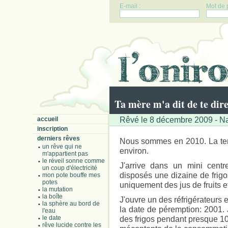
E-mail :
Mot de 
Ta mère m'a dit de te dire.
Rêvé le 8 décembre 2009 - Na
accueil
inscription
derniers rêves
Nous sommes en 2010. La terr
un rêve qui ne
environ.
m'appartient pas
le réveil sonne comme
J'arrive dans un mini centr
un coup d'électricité
disposés une dizaine de frigos
mon pote bouffe mes
potes
uniquement des jus de fruits et
la mutation
la boîte
J'ouvre un des réfrigérateurs
la sphère au bord de
la date de péremption: 2001. 
l'eau
le date
des frigos pendant presque 10
rêve lucide contre les