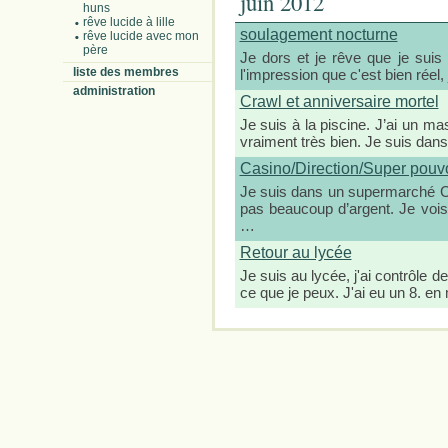
juin 2012
huns
rêve lucide à lille
soulagement nocturne
rêve lucide avec mon
père
Je dors et je rêve que je suis
liste des membres
l'impression que c'est bien réel
administration
Crawl et anniversaire mortel
Je suis à la piscine. J’ai un m
vraiment très bien. Je suis da
Casino/Direction/Super pouvo
Je suis dans un supermarché C
pas beaucoup d’argent. Je vois
…
Retour au lycée
Je suis au lycée, j'ai contrôle d
ce que je peux. J'ai eu un 8. 