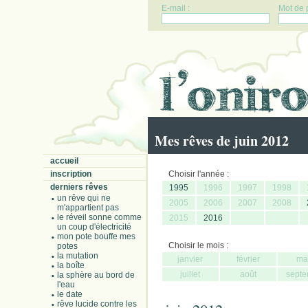
E-mail :
Mot de 
Mes rêves de juin 2012
accueil
inscription
Choisir l'année :
derniers rêves
1995
1996
1997
1998
un rêve qui ne
2005
2006
2007
2008
m'appartient pas
le réveil sonne comme
2015
2016
un coup d'électricité
mon pote bouffe mes
Choisir le mois :
potes
la mutation
janvier
février
ma
la boîte
juillet
août
septe
la sphère au bord de
l'eau
le date
rêve lucide contre les