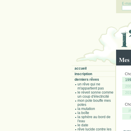
E-mail
Mes 
accueil
inscription
Choi
derniers rêves
19
un rêve qui ne
20
m'appartient pas
le réveil sonne comme
20
un coup d'électricité
mon pote bouffe mes
Choi
potes
la mutation
j
la boîte
la sphère au bord de
l'eau
le date
rêve lucide contre les
nov