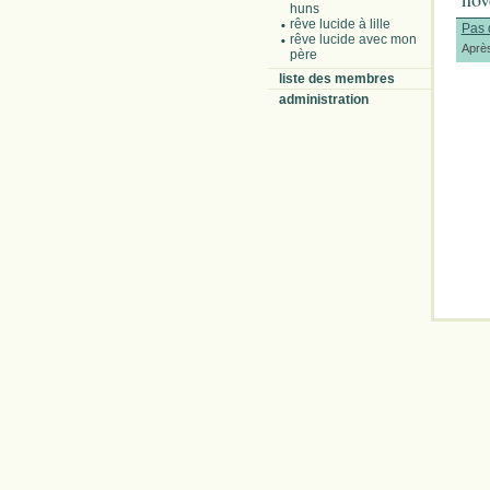
huns
rêve lucide à lille
Pas 
rêve lucide avec mon
Après
père
liste des membres
administration