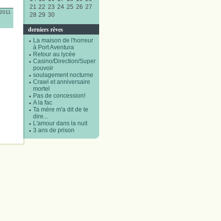
21
22
23
24
25
26
27
/2011
28
29
30
derniers rêves
La maison de l'horreur
à Port Aventura
Retour au lycée
Casino/Direction/Super
pouvoir
soulagement nocturne
Crawl et anniversaire
mortel
Pas de concession!
A la fac
Ta mère m'a dit de te
dire...
L'amour dans la nuit
3 ans de prison