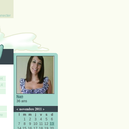
nnecter
04
14
Nan
36 ans
<
novembre 2011
>
l
m
m
j
v
s
d
re
1
2
3
4
5
6
7
8
9
10
11
12
13
14
15
16
17
18
19
20