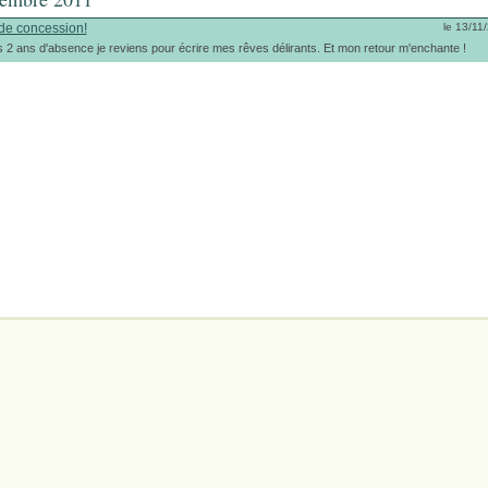
de concession!
le 13/11
 2 ans d'absence je reviens pour écrire mes rêves délirants. Et mon retour m'enchante !