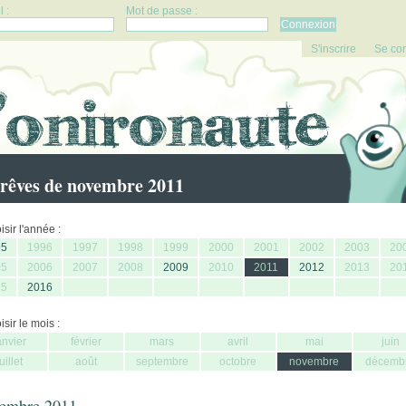
 :
Mot de passe :
S'inscrire
Se co
rêves de novembre 2011
sir l'année :
95
1996
1997
1998
1999
2000
2001
2002
2003
20
05
2006
2007
2008
2009
2010
2011
2012
2013
20
15
2016
sir le mois :
anvier
février
mars
avril
mai
juin
juillet
août
septembre
octobre
novembre
décemb
embre 2011