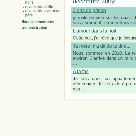
décembre 2009
huns
rêve lucide à lille
3 ans de prison
rêve lucide avec mon
père
je roule en vélo sur les quais 
liste des membres
sais comment, je me retrouve à 
administration
L'amour dans la nuit
Cette nuit, j'ai rêvé que je faisa
Ta mère m'a dit de te dire...
Nous sommes en 2010. La terr
environ. J'arrive dans un mini 
…
A la fac
Je suis dans un appartement
déménager. Je les aide à prép
des …