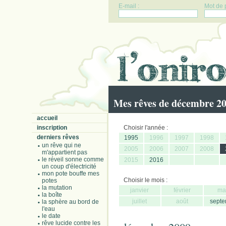
E-mail :
Mot de 
Mes rêves de décembre 2
accueil
inscription
Choisir l'année :
derniers rêves
1995
1996
1997
1998
un rêve qui ne
2005
2006
2007
2008
m'appartient pas
le réveil sonne comme
2015
2016
un coup d'électricité
mon pote bouffe mes
Choisir le mois :
potes
la mutation
janvier
février
ma
la boîte
juillet
août
septe
la sphère au bord de
l'eau
le date
rêve lucide contre les