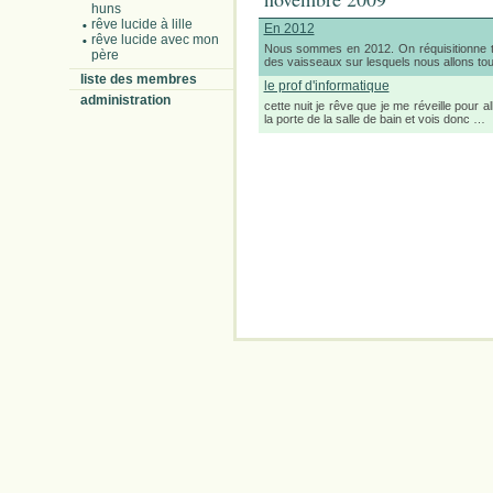
huns
rêve lucide à lille
En 2012
rêve lucide avec mon
Nous sommes en 2012. On réquisitionne t
père
des vaisseaux sur lesquels nous allons t
liste des membres
le prof d'informatique
administration
cette nuit je rêve que je me réveille pour 
la porte de la salle de bain et vois donc …