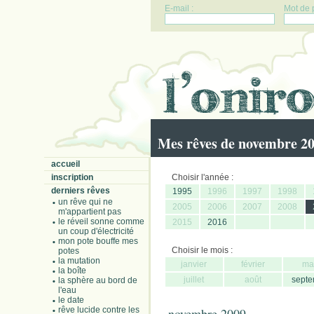
E-mail :
Mot de 
Mes rêves de novembre 2
accueil
inscription
Choisir l'année :
derniers rêves
1995
1996
1997
1998
un rêve qui ne
2005
2006
2007
2008
m'appartient pas
le réveil sonne comme
2015
2016
un coup d'électricité
mon pote bouffe mes
Choisir le mois :
potes
la mutation
janvier
février
ma
la boîte
juillet
août
septe
la sphère au bord de
l'eau
le date
rêve lucide contre les
novembre 2009