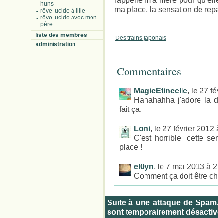
rappelle m'a mère pour qu'ell
huns
ma place, la sensation de repar
rêve lucide à lille
rêve lucide avec mon
père
liste des membres
Des trains japonais
administration
Commentaires
MagicEtincelle
, le 27 f
Hahahahha j'adore la de
fait ça.
Loni
, le 27 février 2012
C'est horrible, cette s
place !
el0yn
, le 7 mai 2013 à 
Comment ça doit être chi
Suite à une attaque de Spam
sont temporairement désactiv