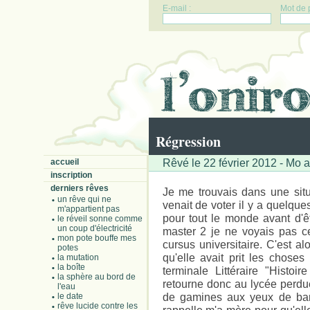
E-mail :
Mot de 
Régression
Rêvé le 22 février 2012 - Mo a
accueil
inscription
derniers rêves
Je me trouvais dans une sit
un rêve qui ne
venait de voter il y a quelque
m'appartient pas
pour tout le monde avant d'êt
le réveil sonne comme
un coup d'électricité
master 2 je ne voyais pas c
mon pote bouffe mes
cursus universitaire. C'est 
potes
qu'elle avait prit les choses
la mutation
la boîte
terminale Littéraire "Histoi
la sphère au bord de
retourne donc au lycée perdu
l'eau
de gamines aux yeux de bam
le date
rêve lucide contre les