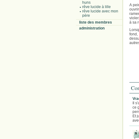
huns
A pei
rêve lucide à lille
ouvri
rêve lucide avec mon
ramen
père
viole
liste des membres
à sa 
administration
Lorsq
fond,
dessu
autres
Com
Vra
Il 
ce 
per
Et j
avec