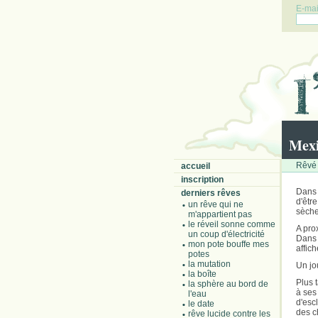
E-mail
Mexi
Rêvé 
accueil
inscription
Dans 
derniers rêves
d'êtr
un rêve qui ne
sèche
m'appartient pas
le réveil sonne comme
A pro
un coup d'électricité
Dans 
mon pote bouffe mes
affich
potes
la mutation
Un jo
la boîte
Plus 
la sphère au bord de
à ses
l'eau
d'esc
le date
des c
rêve lucide contre les