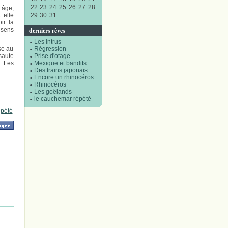
22
23
24
25
26
27
28
 âge,
 elle
29
30
31
ir la
s sens
derniers rêves
Les intrus
se au
Régression
saute
Prise d'otage
. Les
Mexique et bandits
Des trains japonais
Encore un rhinocéros
Rhinocéros
Les goëlands
le cauchemar répété
épété