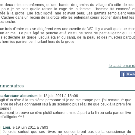
ne deux minutes enfermés, qu'une bande de gamins du village d'à côté de tout
r pour je ne sais quelle raison la cage de la femme. L'homme fut emmené et
ée à la grotte. Elle était ligoté, nue et avait peur. Les gamins semblaient voulo
r. Cachée dans un recoin de la grotte elle les entendait courir et crier dans tout le
recherche.
ue trois d'entre eux se dirigèrent vers une cuvette de WC, il y a avait quelque cho
 un animal. Le plus âgé se penche et là c'est une sorte de petit alligator qui lui 
s et déchire sa gorge jusqu'à étaler du sang, de la peau et des muscles partout
 horrifiés partirent en hurlant hors de la grotte.
le cauchemar r
mentaires
cariaretaon absurdum
, le 18 juin 2011 à 18h06
s'agit d'un rêve à la troisième personne si je ne me trompe pas, j'ai remarqué que
genre de rêves donnaient lieu à un scénario plus réaliste que ceux à la première
sonne !
ustement je trouve ce rêve plutôt cohérent mise à part à la fin où cela part en live
 l’alligator ^^ !
Loni
, le 19 juin 2011 à 7h03
Je crois surtout que ces rêves ne s'encombrent pas de la conscience du