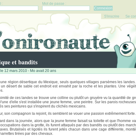
 :
Mot de passe :
S'inscrire
Se co
que et bandits
le 12 mars 2010 - Mo avait 20 ans
une région désertique du Mexique, seuls quelques villages parsèmes les landes.
e un désert de sable cet endroit est envahit par la roche et les plantes. Une végét
s.
ximité de ces landes se trouve une colline ou plutôt un gruyère vu la quantité de gro
l'une d'elle s'est installée une jeune femme, une peintre. Sur les parois rocheuses
és ses peintures qui s'inspirent du clichés mexicains.
ur, son compagnon la rejoint, ils semblent se vouer une passion extrêmement forte.
tard dans la journée, alors que la jeune femme faisait sa toilette et que l'homme va
 occupations dans la grotte, ils furent attaqués par des bandits ou plutôt des marc
laves. Brutalisés et ligotés ils furent jetés chacun dans une cage différente, monté
harrettes tirées par des chevaux.