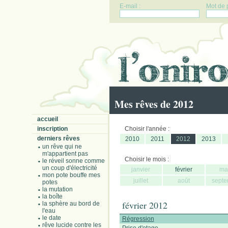
E-mail :
Mot de 
Mes rêves de 2012
accueil
inscription
Choisir l'année :
derniers rêves
2010
2011
2012
2013
un rêve qui ne
m'appartient pas
Choisir le mois :
le réveil sonne comme
un coup d'électricité
janvier
février
ma
mon pote bouffe mes
juillet
août
septe
potes
la mutation
la boîte
février 2012
la sphère au bord de
l'eau
le date
Régression
rêve lucide contre les