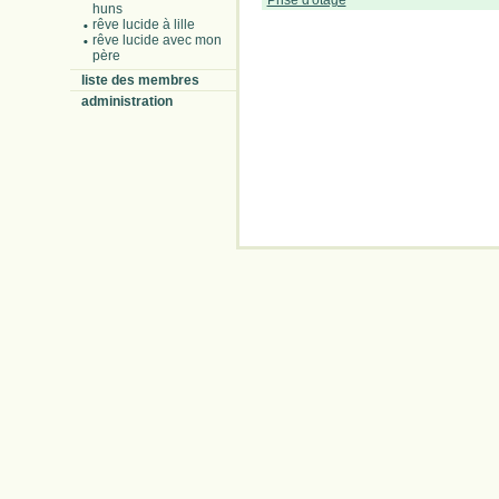
Prise d'otage
huns
rêve lucide à lille
rêve lucide avec mon
père
liste des membres
administration