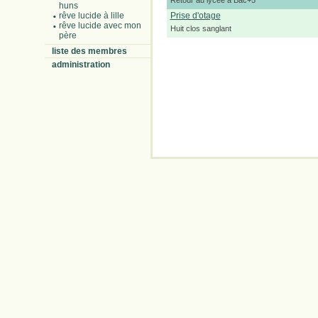
Retour au lycée à Bac+5
huns
rêve lucide à lille
Prise d'otage
rêve lucide avec mon
Huit clos sanglant
père
liste des membres
administration