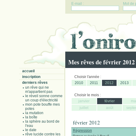
E-mail :
Mot de 
Mes rêves de février 2012
accueil
inscription
Choisir l'année :
derniers rêves
2010
2011
2012
2013
un rêve qui ne
m'appartient pas
Choisir le mois :
le réveil sonne comme
un coup d'électricité
janvier
février
ma
mon pote bouffe mes
juillet
août
septe
potes
la mutation
la boîte
février 2012
la sphère au bord de
l'eau
le date
Régression
rêve lucide contre les