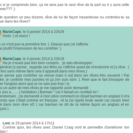
c si je comprends bien, ça ne sera pas le seul rêve de ta part ou il y aura cette
me??? ;)
ite question un peu bizarre, rêve de lui de façon hasardeuse ou controles-tu sa
ue dans tes rêves?
MarieCape
, le 4 janvier 2014 à 22h29
Hello :) et merci !
ce n'est pas la première fois :). Depuis que j'ai l'affiche .
'ai plutôt l'impression de les contrôler :).
MarieCape
, le 4 janvier 2014 à 23h18
Ha je n'avais pas très bien compris .. je vais développer :
énéral j'y pense , regarde ses films ou l'affiche avant de m'endormir et j'y rêve . (
 fois sans même faire cela il apparaît dans mes rêves.)
ne pense pas contrôler sa venue mais il est dans les rêves très souvent ! Par
re, je contrôle mes paroles et ça j'en suis sûre :). Rien que le fait d'essayer de
er l'anglais alors que je ne sais pas trop ! x)
s un autre de mes rêves je me rappelle avoir demandé :
e you a........ ( hésitation ) Barman " car il faisait un cocktail lol !
lendemain , j'ai demandé à mon père comment on disait barman en anglais il m'a
ndu que c'était comme en français , et la j'ai rigolé toute seule car j'avais bien
lé dans mon rêve xD ( car barman se dit de la même façon en anglais et en
çais ) .
Loni
, le 29 janvier 2014 à 17h11
Comme quoi, tes rêves avec Daniel Craig vont te permettre d'améliorer ton
ais !