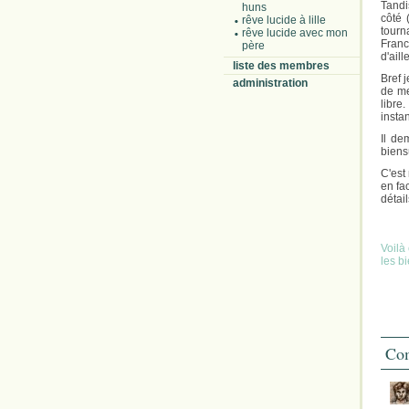
Tandi
huns
côté 
rêve lucide à lille
tourn
rêve lucide avec mon
Franc
père
d'aille
liste des membres
Bref 
administration
de me
libre
insta
Il de
biens
C'est
en fa
détail
Voilà
les b
Com