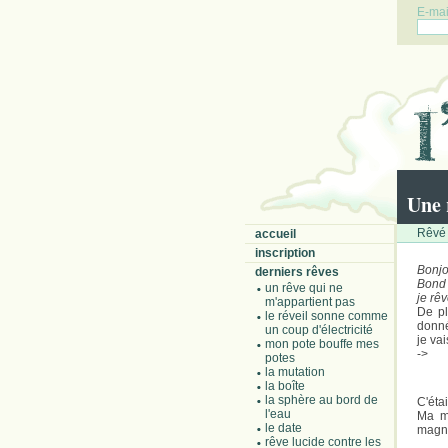
E-mail
Une 
Rêvé 
accueil
inscription
Bonjo
derniers rêves
Bond 
un rêve qui ne
je rêv
m'appartient pas
De pl
le réveil sonne comme
donné
un coup d'électricité
je va
mon pote bouffe mes
->
potes
la mutation
la boîte
la sphère au bord de
C'étai
l'eau
Ma m
le date
magni
rêve lucide contre les