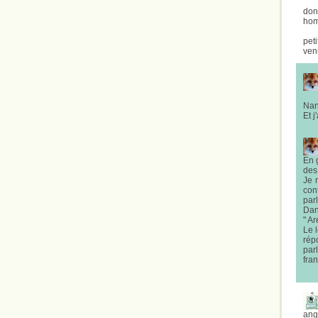
don
hom
pet
ven
Nan 
Et j
En g
des
Je 
cont
parl
Dan
" Ar
Le 
répo
par
fran
angl