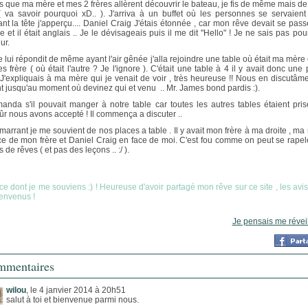
s que ma mère et mes 2 frères allèrent découvrir le bateau, je fis de même mais d
( va savoir pourquoi xD.. ). J'arriva à un buffet où les personnes se servaient
ant la tête j'apperçu.... Daniel Craig J'étais étonnée , car mon rêve devait se pass
e et il était anglais .. Je le dévisageais puis il me dit "Hello" ! Je ne sais pas po
ur.
je lui répondit de même ayant l'air gênée j'alla rejoindre une table où était ma mère
s frère ( où était l'autre ? Je l'ignore ). C'était une table à 4 il y avait donc une
. J'expliquais à ma mère qui je venait de voir , très heureuse !! Nous en discutâm
nt jusqu'au moment où devinez qui et venu .. Mr. James bond pardis :).
manda s'il pouvait manger à notre table car toutes les autres tables étaient pris
ûr nous avons accepté ! Il commença a discuter ..
 marrant je me souvient de nos places a table . Il y avait mon frère à ma droite , ma
ce de mon frère et Daniel Craig en face de moi. C'est fou comme on peut se rapel
s de rêves ( et pas des leçons .. :/ ).
 ce dont je me souviens :) ! Heureuse d'avoir partagé mon rêve sur ce site , les avis
ienvenus !
Je pensais me réveill
mentaires
wilou
, le 4 janvier 2014 à 20h51
salut à toi et bienvenue parmi nous.