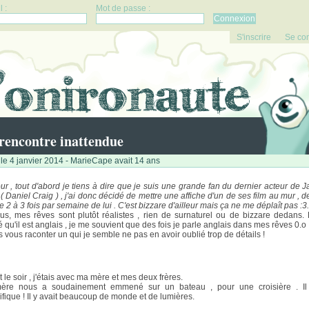
 :
Mot de passe :
S'inscrire
Se co
rencontre inattendue
le 4 janvier 2014 - MarieCape avait 14 ans
ur , tout d'abord je tiens à dire que je suis une grande fan du dernier acteur de 
( Daniel Craig ) , j'ai donc décidé de mettre une affiche d'un de ses film au mur , d
e 2 à 3 fois par semaine de lui . C'est bizzare d'ailleur mais ça ne me déplaît pas :3.
us, mes rêves sont plutôt réalistes , rien de surnaturel ou de bizzare dedans. 
 qu'il est anglais , je me souvient que des fois je parle anglais dans mes rêves 0.o 
is vous raconter un qui je semble ne pas en avoir oublié trop de détails !
t le soir , j'étais avec ma mère et mes deux frères.
ère nous a soudainement emmené sur un bateau , pour une croisière . Il 
fique ! Il y avait beaucoup de monde et de lumières.