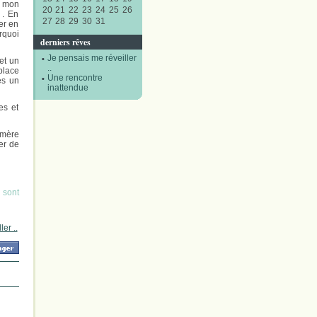
e mon
20
21
22
23
24
25
26
 . En
27
28
29
30
31
er en
urquoi
derniers rêves
Je pensais me réveiller
 et un
..
 place
Une rencontre
es un
inattendue
es et
 mère
er de
 sont
er ..