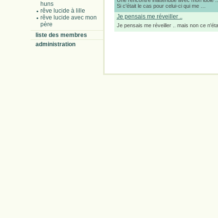
Une rencontre inattendue avec mon idole .. :
huns
Si c'était le cas pour celui-ci qui me …
rêve lucide à lille
Je pensais me réveiller ..
rêve lucide avec mon
père
Je pensais me réveiller .. mais non ce n'ét
liste des membres
administration