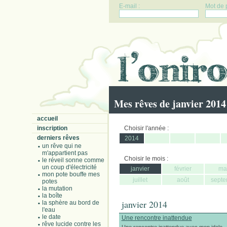
E-mail :
Mot de 
Mes rêves de janvier 2014
accueil
inscription
Choisir l'année :
derniers rêves
2014
un rêve qui ne
m'appartient pas
Choisir le mois :
le réveil sonne comme
un coup d'électricité
janvier
février
ma
mon pote bouffe mes
juillet
août
septe
potes
la mutation
la boîte
janvier 2014
la sphère au bord de
l'eau
le date
Une rencontre inattendue
rêve lucide contre les