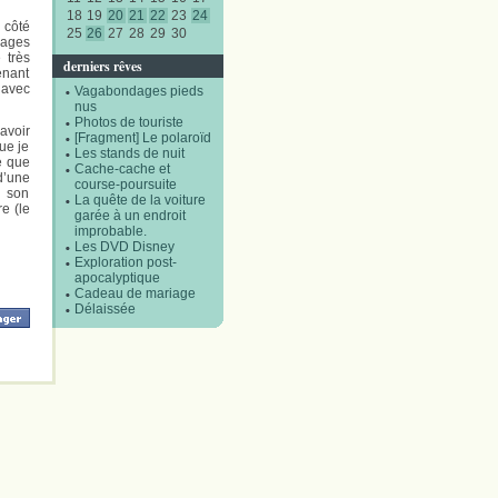
18
19
20
21
22
23
24
 côté
25
26
27
28
29
30
vages
 très
derniers rêves
enant
 avec
Vagabondages pieds
nus
Photos de touriste
avoir
[Fragment] Le polaroïd
ue je
Les stands de nuit
e que
Cache-cache et
d’une
course-poursuite
s son
La quête de la voiture
e (le
garée à un endroit
improbable.
Les DVD Disney
Exploration post-
apocalyptique
Cadeau de mariage
Délaissée