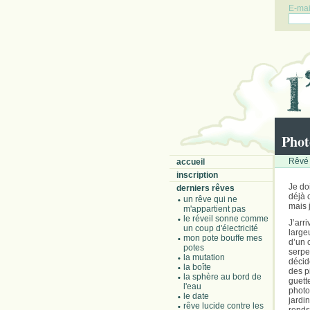
E-mail
Phot
Rêvé 
accueil
inscription
Je do
derniers rêves
déjà 
un rêve qui ne
mais j
m'appartient pas
le réveil sonne comme
J’arr
un coup d'électricité
large
mon pote bouffe mes
d’un 
potes
serpe
la mutation
décide
la boîte
des p
la sphère au bord de
guett
l'eau
photo
le date
jardi
rêve lucide contre les