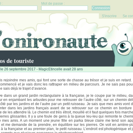
 :
Mot de passe :
S'inscrire
Se co
os de touriste
le 26 septembre 2017 - MagicEtincelle avait 28 ans
is rejoindre mes amis, qui font une sorte de chasse au trésor et je suis en retard.
commencé et je vais donc les rattraper en milieu de parcours. Je ne sais pas pou
e sais déjà le trajet d’avance.
ive dans un grand jardin rectangulaire à la française, je le coupe par le milieu, da
ur en enjambant les arbustes pour me retrouver de l’autre côté, sur un chemin dél
côté par les jardins et de l’autre par un petit ruisseau. Je sais que mes amis vont d
nter dans les jardins français avant de se retrouver sur ce chemin en bordure 
 de les attendre là. Le chemin est très étroit, mouillé et il faut quelques fois march
ierres glissantes. Il y a une foule de gens à la queue leu-leu qui remonte le chemi
e mes amis. A un moment une jeune fille en parka bleue claire me tend son app
 et me demande de la prendre, en équilibre sur les pierres. On voit en arrière-pl
n à la française et au premier plan, le petit ruisseau. L’endroit est photogénique et