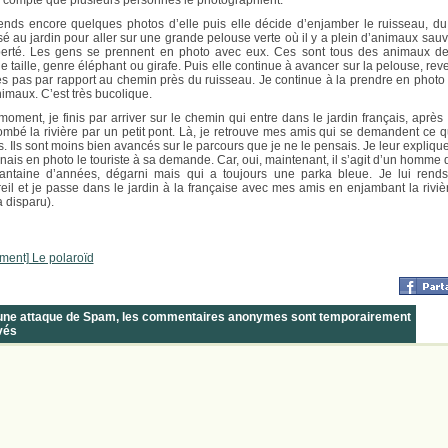
 compte que plusieurs personnes le photographient.
ends encore quelques photos d’elle puis elle décide d’enjamber le ruisseau, du
é au jardin pour aller sur une grande pelouse verte où il y a plein d’animaux sau
berté. Les gens se prennent en photo avec eux. Ces sont tous des animaux de
e taille, genre éléphant ou girafe. Puis elle continue à avancer sur la pelouse, rev
es pas par rapport au chemin près du ruisseau. Je continue à la prendre en photo
nimaux. C’est très bucolique.
moment, je finis par arriver sur le chemin qui entre dans le jardin français, après 
ombé la rivière par un petit pont. Là, je retrouve mes amis qui se demandent ce q
is. Ils sont moins bien avancés sur le parcours que je ne le pensais. Je leur expliqu
enais en photo le touriste à sa demande. Car, oui, maintenant, il s’agit d’un homme 
antaine d’années, dégarni mais qui a toujours une parka bleue. Je lui rend
eil et je passe dans le jardin à la française avec mes amis en enjambant la rivièr
a disparu).
ment] Le polaroïd
 une attaque de Spam, les commentaires anonymes sont temporairement
vés