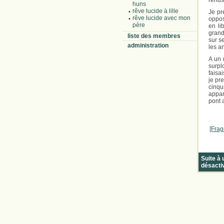
rends
huns
rêve lucide à lille
Je pr
rêve lucide avec mon
oppos
père
en li
grand
liste des membres
sur s
administration
les a
A un 
surpl
faisa
je pr
cinqu
appar
pont 
[Frag
Suite à
désacti