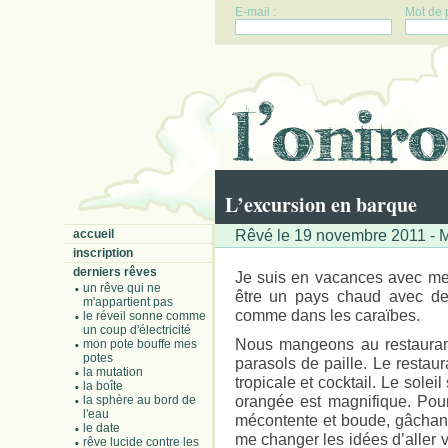
E-mail :
Mot de 
L’excursion en barque
Rêvé le 19 novembre 2011 - M
accueil
inscription
derniers rêves
Je suis en vacances avec me
un rêve qui ne
être un pays chaud avec des
m'appartient pas
comme dans les caraïbes.
le réveil sonne comme
un coup d'électricité
Nous mangeons au restaurant
mon pote bouffe mes
potes
parasols de paille. Le restau
la mutation
tropicale et cocktail. Le solei
la boîte
orangée est magnifique. Pourt
la sphère au bord de
l'eau
mécontente et boude, gâchan
le date
me changer les idées d’aller 
rêve lucide contre les