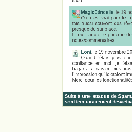
site !
MagicEtincelle
, le 19 
Oui c'est vrai pour le co
fais aussi souvent des rêve
presque du sur place.
Et oui j'adore le principe 
notes/commentaires
Loni
, le 19 novembre 2
Quand j'étais plus je
confiance en moi, je fai
bagarrais, mais où mes bras 
l'impression qu'ils étaient i
Merci pour les fonctionnalités
Suite à une attaque de Spam
sont temporairement désactiv