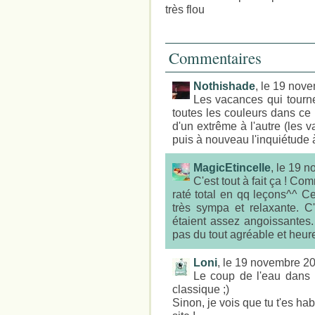
très flou
Commentaires
Nothishade
, le 19 nov
Les vacances qui tourne
toutes les couleurs dans ce 
d'un extrême à l'autre (les 
puis à nouveau l'inquiétude à 
MagicEtincelle
, le 19 
C'est tout à fait ça ! 
raté total en qq leçons^^ Ce
très sympa et relaxante. C'
étaient assez angoissantes. 
pas du tout agréable et heure
Loni
, le 19 novembre 2
Le coup de l'eau dans l
classique ;)
Sinon, je vois que tu t'es hab