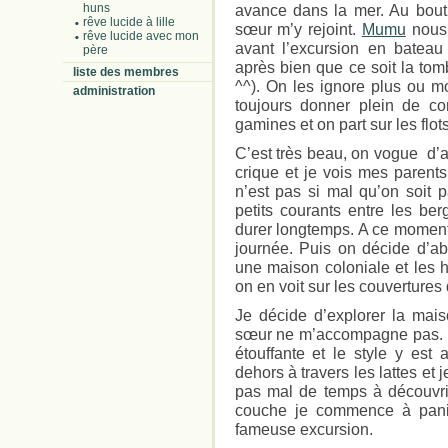
huns
avance dans la mer. Au bout 
rêve lucide à lille
sœur m’y rejoint.
Mumu
nous 
rêve lucide avec mon
avant l’excursion en bateau
père
après bien que ce soit la to
liste des membres
^^). On les ignore plus ou m
administration
toujours donner plein de c
gamines et on part sur les flots
C’est très beau, on vogue d’
crique et je vois mes parent
n’est pas si mal qu’on soit p
petits courants entre les be
durer longtemps. A ce moment, 
journée. Puis on décide d’a
une maison coloniale et les h
on en voit sur les couverture
Je décide d’explorer la mai
sœur ne m’accompagne pas. Je r
étouffante et le style y est 
dehors à travers les lattes et 
pas mal de temps à découvri
couche je commence à paniq
fameuse excursion.