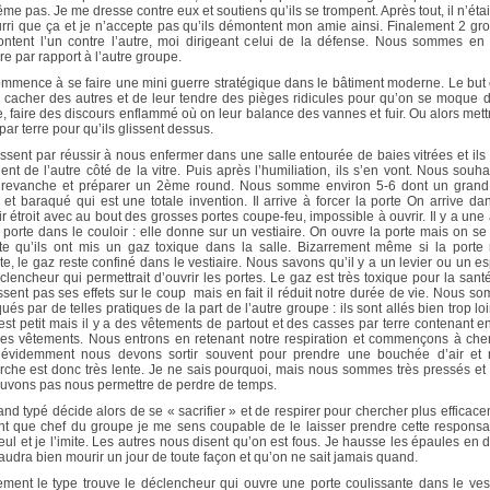
me pas. Je me dresse contre eux et soutiens qu’ils se trompent. Après tout, il n’étai
urri que ça et je n’accepte pas qu’ils démontent mon amie ainsi. Finalement 2 gr
ntent l’un contre l’autre, moi dirigeant celui de la défense. Nous sommes en
e par rapport à l’autre groupe.
mmence à se faire une mini guerre stratégique dans le bâtiment moderne. Le but 
 cacher des autres et de leur tendre des pièges ridicules pour qu’on se moque d
, faire des discours enflammé où on leur balance des vannes et fuir. Ou alors mett
par terre pour qu’ils glissent dessus.
inissent par réussir à nous enfermer dans une salle entourée de baies vitrées et ils
ent de l’autre côté de la vitre. Puis après l’humiliation, ils s’en vont. Nous souha
 revanche et préparer un 2ème round. Nous somme environ 5-6 dont un grand
 et baraqué qui est une totale invention. Il arrive à forcer la porte On arrive da
ir étroit avec au bout des grosses portes coupe-feu, impossible à ouvrir. Il y a une 
e porte dans le couloir : elle donne sur un vestiaire. On ouvre la porte mais on se
e qu’ils ont mis un gaz toxique dans la salle. Bizarrement même si la porte 
te, le gaz reste confiné dans le vestiaire. Nous savons qu’il y a un levier ou un e
clencheur qui permettrait d’ouvrir les portes. Le gaz est très toxique pour la santé
ssent pas ses effets sur le coup mais en fait il réduit notre durée de vie. Nous s
ués par de telles pratiques de la part de l’autre groupe : ils sont allés bien trop lo
 est petit mais il y a des vêtements de partout et des casses par terre contenant e
res vêtements. Nous entrons en retenant notre respiration et commençons à che
évidemment nous devons sortir souvent pour prendre une bouchée d’air et 
rche est donc très lente. Je ne sais pourquoi, mais nous sommes très pressés et
uvons pas nous permettre de perdre de temps.
and typé décide alors de se « sacrifier » et de respirer pour chercher plus efficace
nt que chef du groupe je me sens coupable de le laisser prendre cette responsab
seul et je l’imite. Les autres nous disent qu’on est fous. Je hausse les épaules en d
 faudra bien mourir un jour de toute façon et qu’on ne sait jamais quand.
ement le type trouve le déclencheur qui ouvre une porte coulissante dans le vest