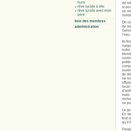
huns
de mê
rêve lucide à lille
si po
rêve lucide avec mon
se mo
père
nombr
liste des membres
On co
de se
administration
Genre
l’eau 
Ils f
nargu
notre
blond
coulo
petit
compt
ouver
de dé
ne re
offusq
local
d’aut
mais 
reche
ne po
Le gr
En ta
tout 
qu’il
Final