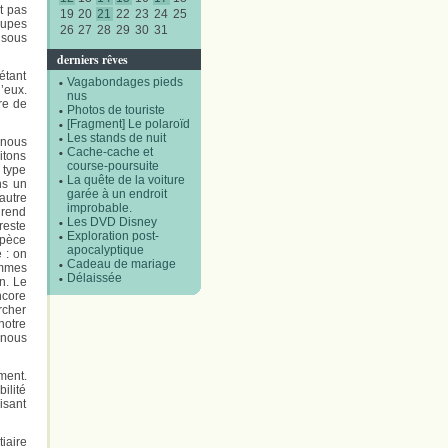
t pas
19
20
21
22
23
24
25
oupes
26
27
28
29
30
31
 sous
derniers rêves
étant
Vagabondages pieds
’eux.
nus
re de
Photos de touriste
[Fragment] Le polaroïd
Les stands de nuit
 nous
Cache-cache et
itons
course-poursuite
 type
La quête de la voiture
ns un
garée à un endroit
autre
improbable.
 rend
Les DVD Disney
reste
Exploration post-
spèce
apocalyptique
 : on
Cadeau de mariage
ommes
Délaissée
in. Le
ncore
rcher
notre
 nous
ment.
ilité
isant
iaire