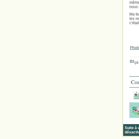
même.
nous 
Ma fa
les r
c’éta
Photo
[1]
ça
Com
Suite à
désacti