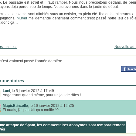
 Le passage est étroit et il faut ramper. Nous nous précipitons dedans, de peu
ayons déjà perdu trop de temps. Nous revenons dans le jardin du début.
mille et des amis sont attablés sous un cerisier, en plein été. Ils semblent heureux.
ejoignons.
Mumu
me demande gentiment comment s’est passé notre jeu de rôle
it donc ça…
s insolites
Nouvelle ad
 s’est vraiment passé l’année dernière
mentaires
Loni
, le 5 janvier 2012 à 17h49
Angoissant quand même, pour un jeu de rôles !
MagicEtincelle
, le 16 janvier 2012 à 12h25
Et ouais, j'ai pas fait ça à moitié ^^
 une attaque de Spam, les commentaires anonymes sont temporairement
vés