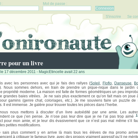
 :
Mot de passe :
S'inscrire
Se co
re pour un livre
le 17 décembre 2011 - MagicEtincelle avait 22 ans
is avec les personnes avec qui je fais des rallyes (
Soleil
,
Floflo
,
Danseuse
,
B
). Nous sommes dehors, en train de prendre un pique-nique dans le jardin 
e propriété moderne. La maison est faite de formes géométriques un peu improb
de grandes baies vitrées. Je ne sais plus exactement ce qu’on fait mais on joue 
pour gamins (genre chat, coloriages, etc.). Je me souviens faire un puzzle de
s. Il est immense. Je galère pour trouver toutes les pièces dans l’herbe.
nous nous mettons à discuter d’un livre autoédité par une amie. Les autr
1
dent ce que j’en pense. Je n’ose pas leur dire que je ne l’ai pas trop aimé
ct pour mon amie, et je leur dis évasivement que ce n’est pas mal même s’il fau
des petites modifications.
 sais plus comment y en arrive là mais tous les élèves de ma promo arrive
ncent à critiquer le fameux livre, avec des propos vraiment agressif qu’il ne mérite