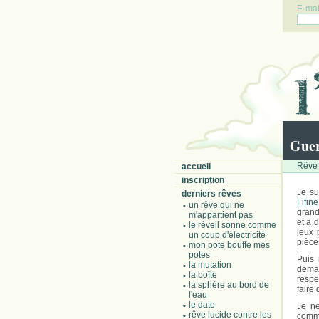
E-mail
Guer
Rêvé 
accueil
inscription
Je su
derniers rêves
Fifine
un rêve qui ne
grand
m'appartient pas
et a 
le réveil sonne comme
jeux 
un coup d'électricité
pièce
mon pote bouffe mes
potes
Puis 
la mutation
deman
la boîte
respe
la sphère au bord de
faire 
l'eau
le date
Je ne
rêve lucide contre les
comme