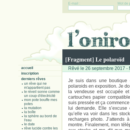
E-mail :
Mot de 
[Fragment] Le polaroïd
Rêvé le 26 septembre 2017 - M
accueil
inscription
derniers rêves
Je suis dans une boutique 
un rêve qui ne
polaroids en exposition. Je do
m'appartient pas
la vendeuse est occupée et 
le réveil sonne comme
un coup d'électricité
cartouches papier compatibles
mon pote bouffe mes
suis pressée et ça commence à 
potes
lui demande. Elle s’excuse e
la mutation
la boîte
qu’elle va voir dans les stock
la sphère au bord de
recharges photo. J’attends 
l'eau
montre. Finalement, mon télép
le date
rêve lucide contre les