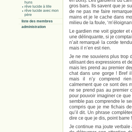
en bois). Les gardiens du camp 
huns
gros bars. Ils savent que je s
rêve lucide à lille
rêve lucide avec mon
de ne pas me faire remarquer
père
mains et je le cache dans mo
liste des membres
milieu de la foule, ‘m’éloignant
administration
Le gardien me voit gigoter et
une délinquante, si je comptais
n’ait remarqué la corde ten
mais il n’en est rien.
Je ne me souviens plus trop 
utilisant des expressions et d
mais les prend au premier deg
chat dans une gorge ! Bref i
mais il n’y comprend rien
calmement que ce sont des mé
ne se prend pas au premier de
pour pouvoir imaginer ce que 
semble pas comprendre le sens
compris que je me fichais de 
qu’il dit. Un phrase complète
dire ce que je dis, point barre !
Je continue ma joute verbale 