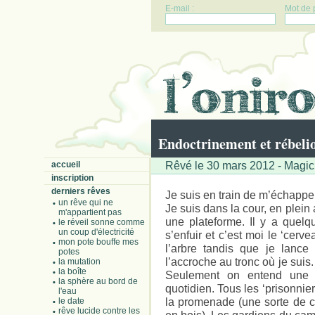
E-mail :
Mot de 
Endoctrinement et rébeli
Rêvé le 30 mars 2012 - MagicE
accueil
inscription
derniers rêves
Je suis en train de m’échappe
un rêve qui ne
Je suis dans la cour, en plein 
m'appartient pas
une plateforme. Il y a quel
le réveil sonne comme
un coup d'électricité
s’enfuir et c’est moi le ‘cerve
mon pote bouffe mes
l’arbre tandis que je lance
potes
l’accroche au tronc où je sui
la mutation
la boîte
Seulement on entend une 
la sphère au bord de
quotidien. Tous les ‘prisonnier
l'eau
la promenade (une sorte de c
le date
rêve lucide contre les