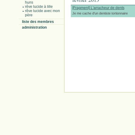
huns
rêve lucide à lille
[Fragment] L'arracheur de dents
rêve lucide avec mon
Je me cache d'un dentiste tortionnaire
père
liste des membres
administration