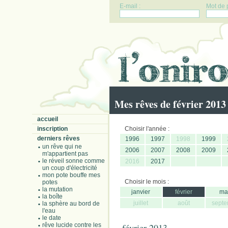
E-mail :
Mot de 
Mes rêves de février 2013
accueil
inscription
Choisir l'année :
derniers rêves
1996
1997
1998
1999
un rêve qui ne
2006
2007
2008
2009
m'appartient pas
le réveil sonne comme
2016
2017
un coup d'électricité
mon pote bouffe mes
Choisir le mois :
potes
la mutation
janvier
février
ma
la boîte
juillet
août
septe
la sphère au bord de
l'eau
le date
rêve lucide contre les
février 2013