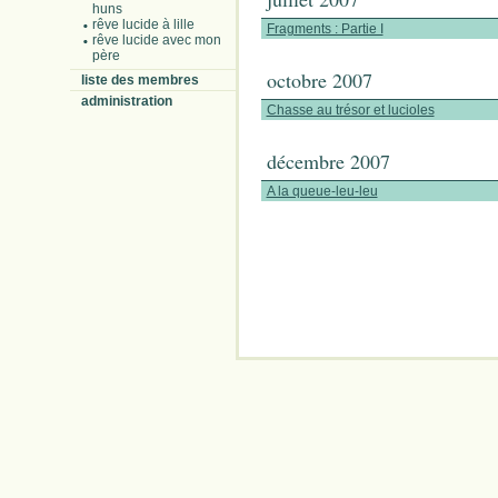
huns
rêve lucide à lille
Fragments : Partie I
rêve lucide avec mon
père
octobre 2007
liste des membres
administration
Chasse au trésor et lucioles
décembre 2007
A la queue-leu-leu