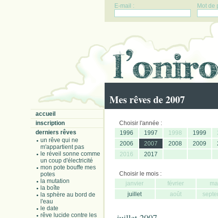
E-mail :
Mot de 
Mes rêves de 2007
accueil
inscription
Choisir l'année :
derniers rêves
1996
1997
1998
1999
un rêve qui ne
2006
2007
2008
2009
m'appartient pas
le réveil sonne comme
2016
2017
un coup d'électricité
mon pote bouffe mes
Choisir le mois :
potes
la mutation
janvier
février
ma
la boîte
juillet
août
septe
la sphère au bord de
l'eau
le date
rêve lucide contre les
juillet 2007