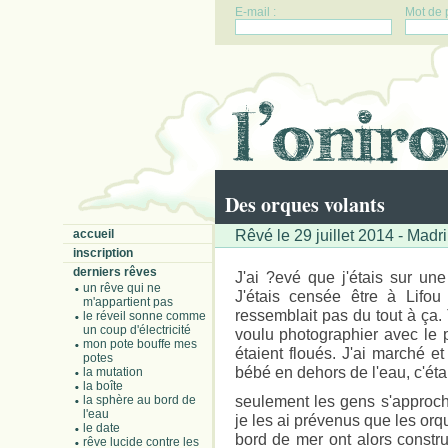
E-mail :
Mot de 
Des orques volants
Rêvé le 29 juillet 2014 - Madr
accueil
inscription
derniers rêves
J'ai ?evé que j'étais sur un
un rêve qui ne
J'étais censée être à Lifou
m'appartient pas
ressemblait pas du tout à ça. 
le réveil sonne comme
un coup d'électricité
voulu photographier avec le 
mon pote bouffe mes
étaient floués. J'ai marché 
potes
bébé en dehors de l'eau, c'éta
la mutation
la boîte
seulement les gens s'approcha
la sphère au bord de
l'eau
je les ai prévenus que les orq
le date
bord de mer ont alors constr
rêve lucide contre les