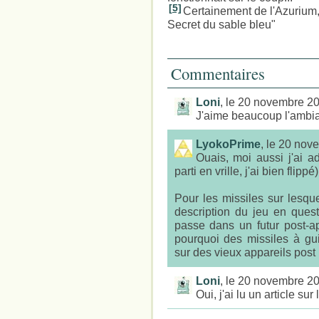
[5]
Certainement de l'Azurium,
Secret du sable bleu"
Commentaires
Loni
, le 20 novembre 2
J'aime beaucoup l'ambianc
LyokoPrime
, le 20 no
Ouais, moi aussi j'ai a
parti en vrille, j'ai bien flippé)
Pour les missiles sur lesquel
description du jeu en questi
passe dans un futur post-ap
pourquoi des missiles à gu
sur des vieux appareils pos
Loni
, le 20 novembre 2
Oui, j'ai lu un article su