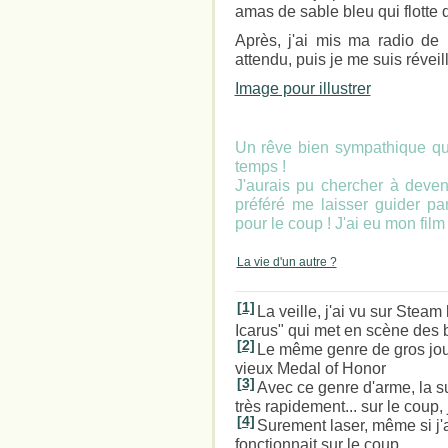
amas de sable bleu qui flotte 
Après, j'ai mis ma radio de
attendu, puis je me suis réveil
Image pour illustrer
Un rêve bien sympathique qu
temps !
J'aurais pu chercher à devenir
préféré me laisser guider p
pour le coup ! J'ai eu mon film
La vie d'un autre ?
[1]
La veille, j'ai vu sur Stea
Icarus" qui met en scène des 
[2]
Le même genre de gros jouj
vieux Medal of Honor
[3]
Avec ce genre d'arme, la su
très rapidement... sur le coup, j
[4]
Surement laser, même si j'
fonctionnait sur le coup...