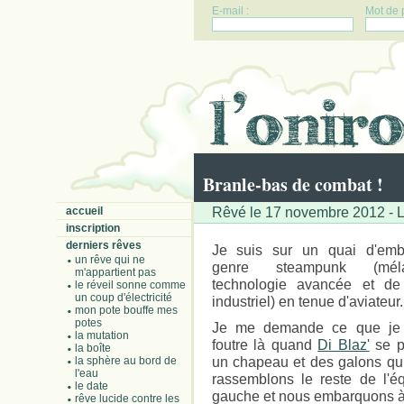
E-mail :
Mot de 
Branle-bas de combat !
Rêvé le 17 novembre 2012 - L
accueil
inscription
derniers rêves
Je suis sur un quai d'emb
un rêve qui ne
genre steampunk (mé
m'appartient pas
technologie avancée et de 
le réveil sonne comme
un coup d'électricité
industriel) en tenue d'aviateur.
mon pote bouffe mes
potes
Je me demande ce que je
la mutation
foutre là quand
Di Blaz'
se p
la boîte
un chapeau et des galons qui
la sphère au bord de
l'eau
rassemblons le reste de l'é
le date
gauche et nous embarquons à
rêve lucide contre les