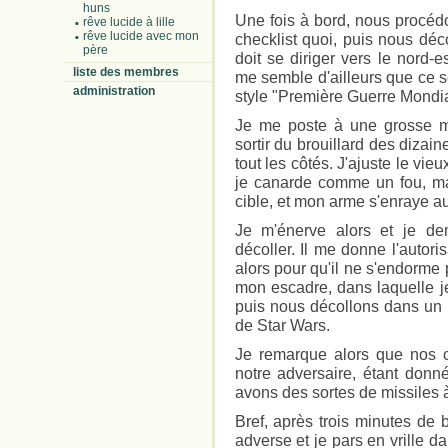
huns
Une fois à bord, nous procédon
rêve lucide à lille
rêve lucide avec mon
checklist quoi, puis nous déc
père
doit se diriger vers le nord-e
liste des membres
me semble d'ailleurs que ce 
administration
style "Première Guerre Mondial
Je me poste à une grosse mi
sortir du brouillard des dizai
tout les côtés. J'ajuste le vie
je canarde comme un fou, ma
cible, et mon arme s'enraye 
Je m'énerve alors et je de
décoller. Il me donne l'autori
alors pour qu'il ne s'endorme 
mon escadre, dans laquelle je
puis nous décollons dans un m
de Star Wars.
Je remarque alors que nos 
notre adversaire, étant donn
avons des sortes de missiles 
Bref, après trois minutes de ba
adverse et je pars en vrille 