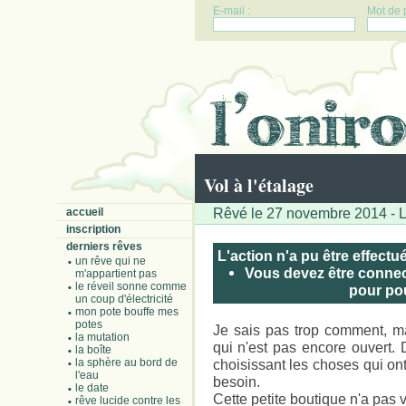
E-mail :
Mot de 
Vol à l'étalage
Rêvé le 27 novembre 2014 - L
accueil
inscription
derniers rêves
L'action n'a pu être effectu
un rêve qui ne
Vous devez être connect
m'appartient pas
le réveil sonne comme
Inscrivez-vous
pour pouv
un coup d'électricité
mon pote bouffe mes
potes
Je sais pas trop comment, ma
la mutation
qui n'est pas encore ouvert.
la boîte
la sphère au bord de
choisissant les choses qui ont
l'eau
besoin.
le date
Cette petite boutique n'a pas 
rêve lucide contre les