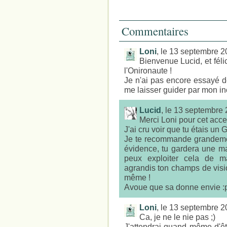
Commentaires
Loni
, le 13 septembre 
Bienvenue Lucid, et féli
l'Onironaute !
Je n'ai pas encore essayé de
me laisser guider par mon in
Lucid
, le 13 septembre
Merci Loni pour cet acceu
J'ai cru voir que tu étais un
Je te recommande grandement
évidence, tu gardera une maj
peux exploiter cela de ma
agrandis ton champs de visio
même !
Avoue que sa donne envie :
Loni
, le 13 septembre 
Ca, je ne le nie pas ;)
J'attendrai quand même d'êt