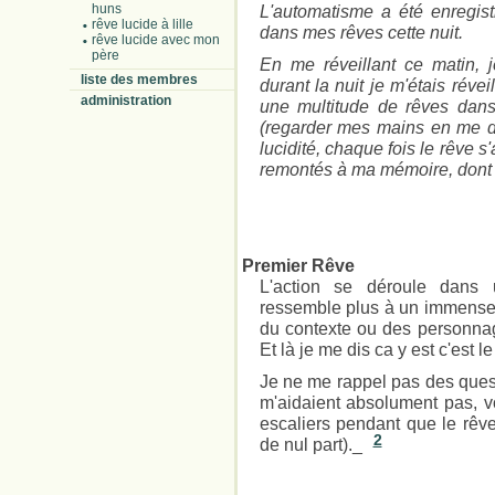
huns
L'automatisme a été enregist
rêve lucide à lille
dans mes rêves cette nuit.
rêve lucide avec mon
père
En me réveillant ce matin, 
liste des membres
durant la nuit je m'étais réve
administration
une multitude de rêves dans 
(regarder mes mains en me de
lucidité, chaque fois le rêve s'
remontés à ma mémoire, dont u
Premier Rêve
L'action se déroule dans u
ressemble plus à un immense p
du contexte ou des personna
Et là je me dis ca y est c'est
Je ne me rappel pas des quest
m'aidaient absolument pas, vo
escaliers pendant que le rêve
2
de nul part)._