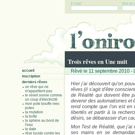
E-mail :
Mot de 
Trois rêves en Une nuit
Rêvé le 11 septembre 2010 - L
accueil
inscription
derniers rêves
Hier j'ai découvert qu'on pou
un rêve qui ne
rêves (il s'agit d'être conscie
m'appartient pas
de Réalité qui doivent être p
le réveil sonne comme
un coup d'électricité
devenir des automatismes et êt
mon pote bouffe mes
rend compte que l'on est en 
potes
libertés et partir à la reche
la mutation
la boîte
désirs, se débarasser d'un cau
la sphère au bord de
l'eau
Mon Test de Réalité, que j'ai 
le date
ses mains en se demandant
rêve lucide contre les