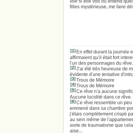
voir si elle voit ou entend que
filles mystérieuse, me faire dé
[1]
En effet durant la journée 
affirmaient qu'il était fort int
l'un des personnages du rêve.
[2]
J'ai été très heureuse de m
évidente d'une tentative d'int
[3]
Trous de Mémoire
[4]
Trous de Mémoire
[5]
Ce rêve n'a aucune significa
Aucune lucidité dans ce rêve.
[6]
Ce rêve ressemble un peu à 
emmené dans sa chambre pour c
j'étais complètement crispé p
au sein même de l'appartement.
sorte de traumatisme que cela 
aise...