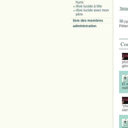
huns
rêve lucide à lille
Tenue
rêve lucide avec mon
père
liste des membres
[1]
J'é
administration
Pétar
Com
plu
gén
Et 
méth
"ch
vien