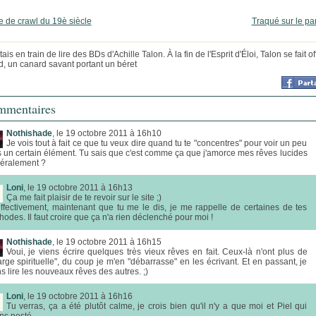
 de crawl du 19è siècle
Traqué sur le pa
tais en train de lire des BDs d'Achille Talon. À la fin de l'Esprit d'Éloi, Talon se fait off
d, un canard savant portant un béret
mentaires
Nothishade
, le 19 octobre 2011 à 16h10
Je vois tout à fait ce que tu veux dire quand tu te "concentres" pour voir un peu
s un certain élément. Tu sais que c'est comme ça que j'amorce mes rêves lucides
éralement ?
Loni
, le 19 octobre 2011 à 16h13
Ça me fait plaisir de te revoir sur le site ;)
effectivement, maintenant que tu me le dis, je me rappelle de certaines de tes
odes. Il faut croire que ça n'a rien déclenché pour moi !
Nothishade
, le 19 octobre 2011 à 16h15
Voui, je viens écrire quelques très vieux rêves en fait. Ceux-là n'ont plus de
arge spirituelle", du coup je m'en "débarrasse" en les écrivant. Et en passant, je
s lire les nouveaux rêves des autres. ;)
Loni
, le 19 octobre 2011 à 16h16
Tu verras, ça a été plutôt calme, je crois bien qu'il n'y a que moi et Piel qui