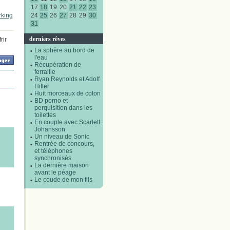
17
18
19
20
21
22
23
rking
24
25
26
27
28
29
30
31
derniers rêves
rir
La sphère au bord de
l'eau
Récupération de
ferraille
Ryan Reynolds et Adolf
Hitler
Huit morceaux de coton
BD porno et
perquisition dans les
toilettes
En couple avec Scarlett
Johansson
Un niveau de Sonic
Rentrée de concours,
et téléphones
synchronisés
La dernière maison
avant le péage
Le coude de mon fils