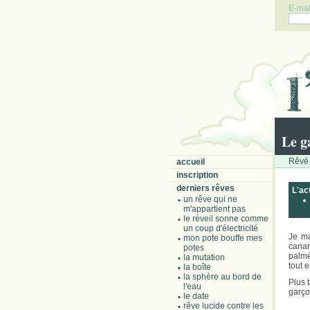
E-mail
Le g
Rêvé 
accueil
inscription
derniers rêves
L'ac
un rêve qui ne
m'appartient pas
le réveil sonne comme
un coup d'électricité
Je ma
mon pote bouffe mes
cana
potes
palmé
la mutation
tout 
la boîte
la sphère au bord de
Plus 
l'eau
garçon
le date
rêve lucide contre les