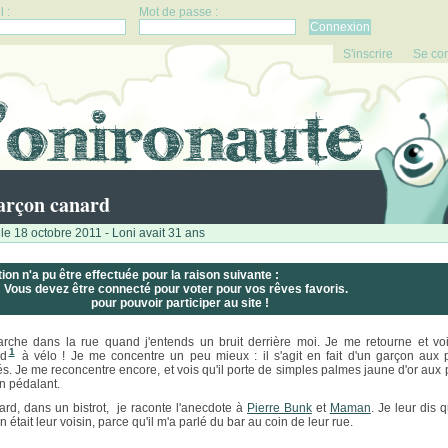
 :
Mot de passe :
S'inscrire
Se co
arçon canard
le 18 octobre 2011 - Loni avait 31 ans
tion n'a pu être effectuée pour la raison suivante :
Vous devez être connecté pour voter pour vos rêves favoris.
Inscrivez-vous
pour pouvoir participer au site !
rche dans la rue quand j'entends un bruit derrière moi. Je me retourne et vo
1
rd
à vélo ! Je me concentre un peu mieux : il s'agit en fait d'un garçon aux 
s. Je me reconcentre encore, et vois qu'il porte de simples palmes jaune d'or aux 
en pédalant.
tard, dans un bistrot, je raconte l'anecdote à
Pierre Bunk
et
Maman
. Je leur dis 
 était leur voisin, parce qu'il m'a parlé du bar au coin de leur rue.