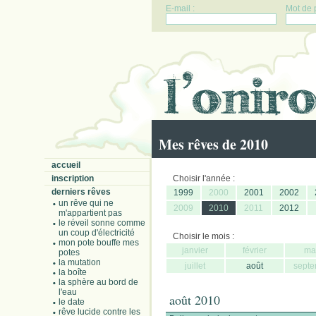
E-mail :
Mot de 
Mes rêves de 2010
accueil
inscription
Choisir l'année :
derniers rêves
1999
2000
2001
2002
un rêve qui ne
2009
2010
2011
2012
m'appartient pas
le réveil sonne comme
un coup d'électricité
Choisir le mois :
mon pote bouffe mes
janvier
février
ma
potes
la mutation
juillet
août
septe
la boîte
la sphère au bord de
l'eau
août 2010
le date
rêve lucide contre les