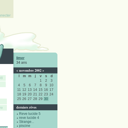
nnecter
limer
34 ans
<
novembre 2002
>
l
m
m
j
v
s
d
08
1
2
3
4
5
6
7
8
9
10
11
12
13
14
15
16
17
18
19
20
21
22
23
24
25
26
27
28
29
30
derniers rêves
re
Reve lucide 5
reve lucide 4
Strange...
piscine