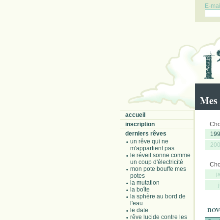
E-mail
Mes 
accueil
inscription
Choi
derniers rêves
19
un rêve qui ne
20
m'appartient pas
le réveil sonne comme
un coup d'électricité
Choi
mon pote bouffe mes
j
potes
la mutation
la boîte
la sphère au bord de
l'eau
nov
le date
rêve lucide contre les