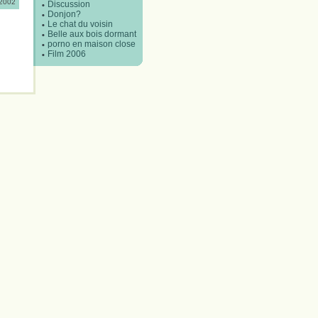
/2002
Discussion
Donjon?
Le chat du voisin
Belle aux bois dormant
porno en maison close
Film 2006