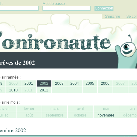
 :
Mot de passe :
S'inscrire
Se co
rêves de 2002
sir l'année :
99
2000
2001
2002
2003
2004
2005
2006
2007
20
09
2010
2011
2012
sir le mois :
anvier
février
mars
avril
mai
juin
juillet
août
septembre
octobre
novembre
décemb
embre 2002