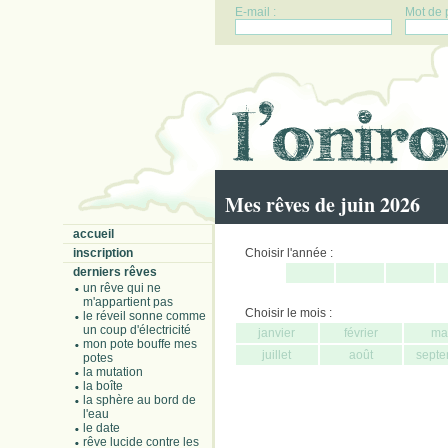
E-mail :
Mot de 
Mes rêves de juin 2026
accueil
inscription
Choisir l'année :
derniers rêves
un rêve qui ne
m'appartient pas
Choisir le mois :
le réveil sonne comme
un coup d'électricité
janvier
février
ma
mon pote bouffe mes
juillet
août
septe
potes
la mutation
la boîte
la sphère au bord de
l'eau
le date
rêve lucide contre les