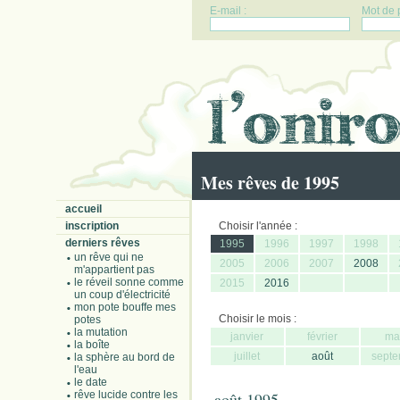
E-mail :
Mot de 
Mes rêves de 1995
accueil
inscription
Choisir l'année :
derniers rêves
1995
1996
1997
1998
un rêve qui ne
2005
2006
2007
2008
m'appartient pas
le réveil sonne comme
2015
2016
un coup d'électricité
mon pote bouffe mes
Choisir le mois :
potes
la mutation
janvier
février
ma
la boîte
juillet
août
septe
la sphère au bord de
l'eau
le date
rêve lucide contre les
août 1995