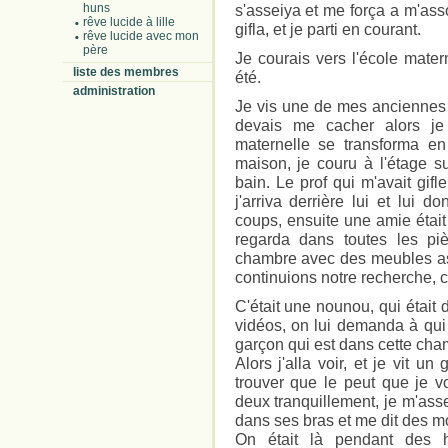
huns
s'asseiya et me força a m'ass
rêve lucide à lille
gifla, et je parti en courant.
rêve lucide avec mon
père
Je courais vers l'école mater
liste des membres
été.
administration
Je vis une de mes anciennes p
devais me cacher alors je 
maternelle se transforma en
maison, je couru à l'étage 
bain. Le prof qui m'avait gifle
j'arriva derrière lui et lui 
coups, ensuite une amie était
regarda dans toutes les pi
chambre avec des meubles ass
continuions notre recherche, c'
C'était une nounou, qui était
vidéos, on lui demanda à qui 
garçon qui est dans cette cha
Alors j'alla voir, et je vit u
trouver que le peut que je v
deux tranquillement, je m'asseya
dans ses bras et me dit des m
On était là pendant des he