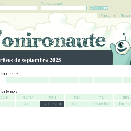
 :
Mot de passe :
S'inscrire
Se co
rêves de septembre 2025
sir l'année :
sir le mois :
anvier
février
mars
avril
mai
juin
juillet
août
septembre
octobre
novembre
décemb