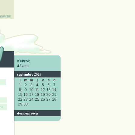
nnecter
Kebrok
42 ans
septembre 2025
l
m
m
j
v
s
d
1
2
3
4
5
6
7
8
9
10
11
12
13
14
15
16
17
18
19
20
21
22
23
24
25
26
27
28
29
30
re
derniers rêves