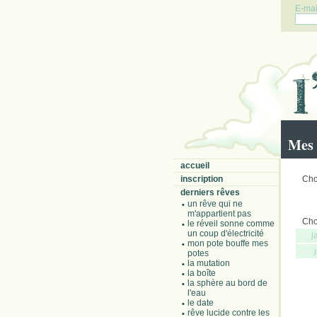
E-mail
Mes 
accueil
inscription
Choi
derniers rêves
un rêve qui ne
m'appartient pas
Choi
le réveil sonne comme
un coup d'électricité
j
mon pote bouffe mes
potes
la mutation
la boîte
la sphère au bord de
l'eau
le date
rêve lucide contre les