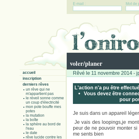
E-mail :
Mot de 
voler/planer
Rêvé le 11 novembre 2014 - jp
accueil
inscription
derniers rêves
L'action n'a pu être effectu
un rêve qui ne
Vous devez être connect
m'appartient pas
le réveil sonne comme
Inscrivez-vous
pour pouv
un coup d'électricité
mon pote bouffe mes
potes
Je suis dans un appareil léger, l
la mutation
la boîte
Je vais des loopings,je monte
la sphère au bord de
peur de ne pouvoir monter si 
l'eau
le date
me sents bien
rêve lucide contre les