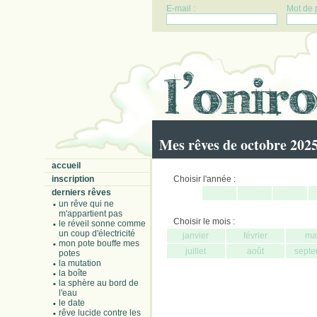
E-mail :
Mot de 
Mes rêves de octobre 202
accueil
inscription
Choisir l'année :
derniers rêves
un rêve qui ne
m'appartient pas
Choisir le mois :
le réveil sonne comme
un coup d'électricité
janvier
février
ma
mon pote bouffe mes
juillet
août
septe
potes
la mutation
la boîte
la sphère au bord de
l'eau
le date
rêve lucide contre les