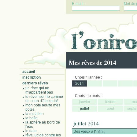
E-mail :
Mot de 
Mes rêves de 2014
accueil
inscription
Choisir l'année :
derniers rêves
2014
un rêve qui ne
m'appartient pas
Choisir le mois :
le réveil sonne comme
un coup d'électricité
janvier
février
ma
mon pote bouffe mes
juillet
août
septe
potes
la mutation
la boîte
juillet 2014
la sphère au bord de
l'eau
le date
Des vœux à l'infini.
rêve lucide contre les