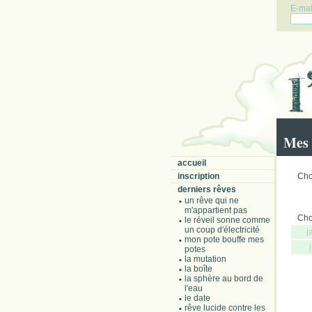
E-mail
Mes 
accueil
inscription
Choi
derniers rêves
un rêve qui ne
m'appartient pas
Choi
le réveil sonne comme
un coup d'électricité
j
mon pote bouffe mes
potes
la mutation
la boîte
la sphère au bord de
l'eau
le date
rêve lucide contre les