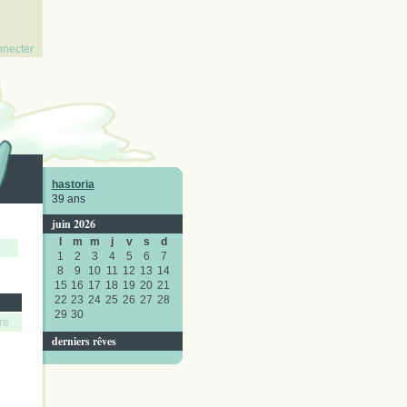
nnecter
hastoria
39 ans
juin 2026
l
m
m
j
v
s
d
1
2
3
4
5
6
7
8
9
10
11
12
13
14
15
16
17
18
19
20
21
22
23
24
25
26
27
28
29
30
re
derniers rêves