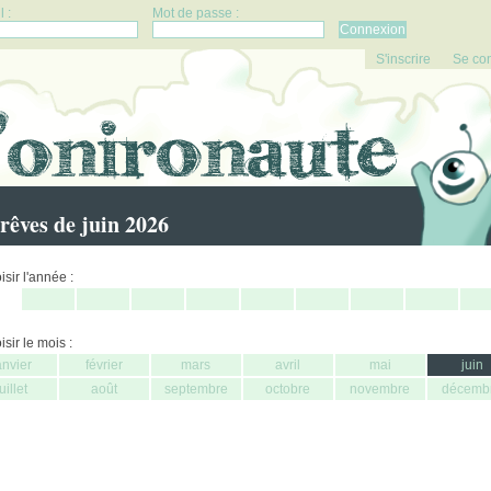
 :
Mot de passe :
S'inscrire
Se co
rêves de juin 2026
sir l'année :
sir le mois :
anvier
février
mars
avril
mai
juin
juillet
août
septembre
octobre
novembre
décemb