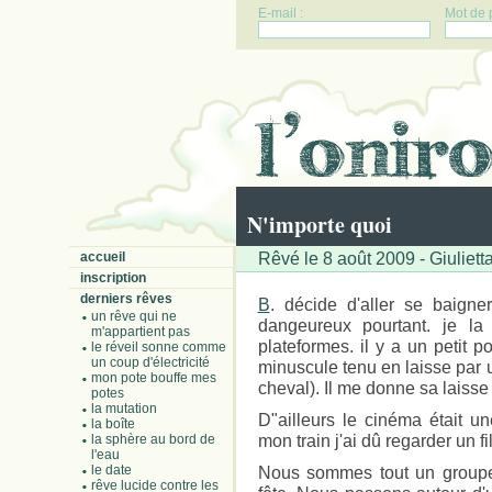
E-mail :
Mot de 
N'importe quoi
Rêvé le 8 août 2009 - Giuliett
accueil
inscription
derniers rêves
B
. décide d'aller se baigne
un rêve qui ne
dangeureux pourtant. je la
m'appartient pas
plateformes. il y a un petit 
le réveil sonne comme
un coup d'électricité
minuscule tenu en laisse par un
mon pote bouffe mes
cheval). Il me donne sa laisse
potes
la mutation
D"ailleurs le cinéma était u
la boîte
mon train j'ai dû regarder un f
la sphère au bord de
l'eau
le date
Nous sommes tout un groupe,
rêve lucide contre les