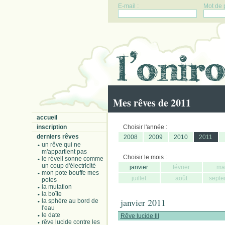
E-mail :
Mot de 
Mes rêves de 2011
accueil
inscription
Choisir l'année :
derniers rêves
2008
2009
2010
2011
un rêve qui ne
m'appartient pas
Choisir le mois :
le réveil sonne comme
un coup d'électricité
janvier
février
ma
mon pote bouffe mes
juillet
août
septe
potes
la mutation
la boîte
janvier 2011
la sphère au bord de
l'eau
le date
Rêve lucide lll
rêve lucide contre les