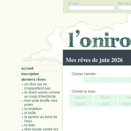
E-mail :
Mot de 
Mes rêves de juin 2026
accueil
inscription
Choisir l'année :
derniers rêves
un rêve qui ne
m'appartient pas
Choisir le mois :
le réveil sonne comme
un coup d'électricité
janvier
février
ma
mon pote bouffe mes
juillet
août
septe
potes
la mutation
la boîte
la sphère au bord de
l'eau
le date
rêve lucide contre les