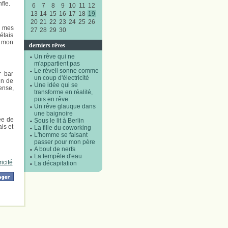
nfle.
6
7
8
9
10
11
12
13
14
15
16
17
18
19
20
21
22
23
24
25
26
e mes
27
28
29
30
 étais
ns mon
derniers rêves
Un rêve qui ne
m'appartient pas
Le réveil sonne comme
r bar
un coup d'électricité
in de
Une idée qui se
ense,
transforme en réalité,
puis en rêve
Un rêve glauque dans
une baignoire
rée de
Sous le lit à Berlin
is et
La fille du coworking
L'homme se faisant
passer pour mon père
A bout de nerfs
La tempête d'eau
icité
La décapitation