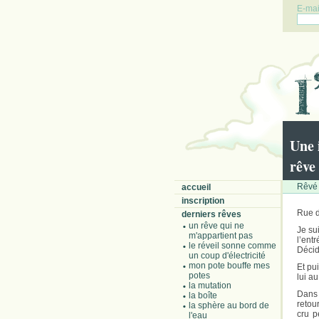
E-mail
Une 
rêve
Rêvé 
accueil
inscription
Rue d
derniers rêves
un rêve qui ne
Je su
m'appartient pas
l’ent
le réveil sonne comme
Décid
un coup d'électricité
mon pote bouffe mes
Et pu
potes
lui au
la mutation
Dans 
la boîte
retou
la sphère au bord de
cru p
l'eau