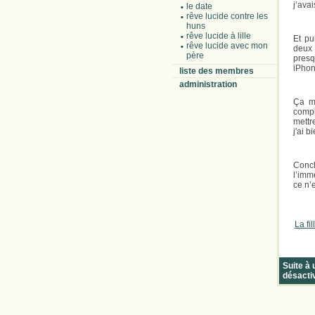
j’ava
le date
rêve lucide contre les
huns
rêve lucide à lille
Et pu
rêve lucide avec mon
deux »
père
presqu
iPhon
liste des membres
administration
Ça m
compl
mettr
j'ai b
Concl
l’imm
ce n’
La fi
Suite à
désacti