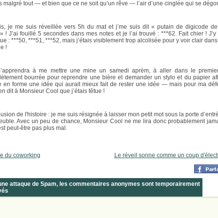
is malgré tout — et bien que ce ne soit qu’un rêve — l’air d’une cinglée qui se dégo
is, je me suis réveillée vers 5h du mat et j’me suis dit « putain de digicode d
 ! J’ai fouillé 5 secondes dans mes notes et je l’ai trouvé : ***62. Fait chier ! J’y
e : ***50, ***51, ***52, mais j’étais visiblement trop alcolisée pour y voir clair da
e !
’apprendra à me mettre une mine un samedi aprèm, à aller dans le premie
ètement bourrée pour reprendre une bière et demander un stylo et du papier af
e en forme une idée qui aurait mieux fait de rester une idée — mais pour ma déf
ien dit à Monsieur Cool que j’étais têtue !
usion de l'histoire : je me suis résignée à laisser mon petit mot sous la porte d’ent
euble. Avec un peu de chance, Monsieur Cool ne me lira donc probablement jama
est peut-être pas plus mal.
lle du coworking
Le réveil sonne comme un coup d'électr
 une attaque de Spam, les commentaires anonymes sont temporairement
vés