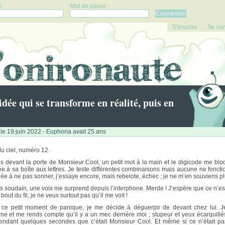
 :
Mot de passe :
S'inscrire
Se co
idée qui se transforme en réalité, puis en
le 19 juin 2022 - Euphoria avait 25 ans
u ciel, numéro 12.
is devant la porte de Monsieur Cool, un petit mot à la main et le digicode me blo
rée à sa boîte aux lettres. Je teste différentes combinaisons mais aucune ne foncti
ée à ne pas sonner, j’essaye encore, mais rebelote, échec ; je ne m’en souviens p
is soudain, une voix me surprend depuis l’interphone. Merde ! J’espère que ce n’es
 bout du fil, je ne veux surtout pas qu’il me voit !
ce petit moment de panique, je me décide à déguerpir de devant chez lui. 
rne et me rends compte qu’il y a un mec derrière moi ; stupeur et yeux écarquillés,
endant quelques secondes que c’était Monsieur Cool. Et même si ce n’était pas