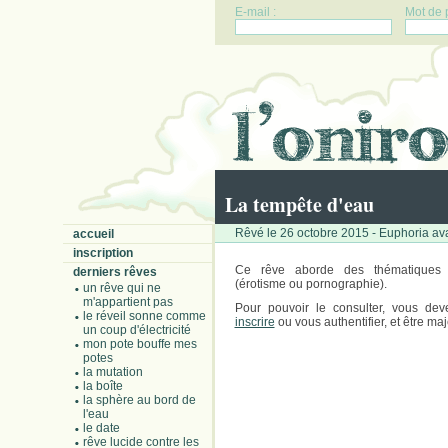
E-mail :
Mot de 
La tempête d'eau
Rêvé le 26 octobre 2015 - Euphoria ava
accueil
inscription
Ce rêve aborde des thématiques 
derniers rêves
(érotisme ou pornographie).
un rêve qui ne
m'appartient pas
Pour pouvoir le consulter, vous dev
le réveil sonne comme
inscrire
ou vous authentifier, et être maj
un coup d'électricité
mon pote bouffe mes
potes
la mutation
la boîte
la sphère au bord de
l'eau
le date
rêve lucide contre les