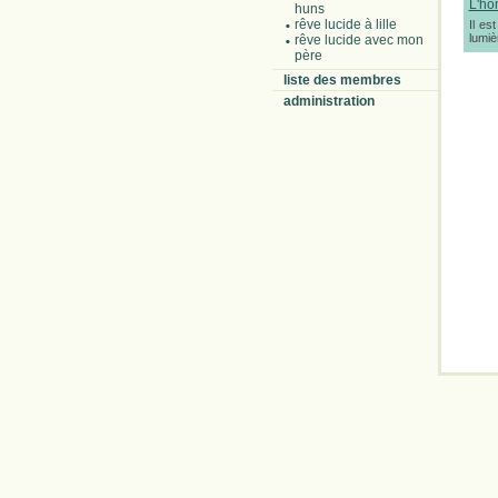
L'ho
huns
rêve lucide à lille
Il es
lumiè
rêve lucide avec mon
père
liste des membres
administration