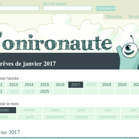
 :
Mot de passe :
S'inscrire
Se co
rêves de janvier 2017
sir l'année :
12
2013
2014
2015
2016
2017
2018
2019
2020
20
22
2023
2024
2025
sir le mois :
anvier
février
mars
avril
mai
juin
juillet
août
septembre
octobre
novembre
décemb
vier 2017