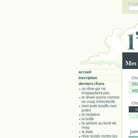
E-mail
Mes 
accueil
inscription
Choi
derniers rêves
20
un rêve qui ne
20
m'appartient pas
le réveil sonne comme
un coup d'électricité
Choi
mon pote bouffe mes
j
potes
la mutation
la boîte
la sphère au bord de
l'eau
jan
le date
rêve lucide contre les