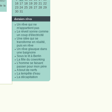
/2017
16
17
18
19
20
21
22
le la
23
24
25
26
27
28
29
30
31
derniers rêves
Un rêve qui ne
m'appartient pas
Le réveil sonne comme
un coup d'électricité
Une idée qui se
transforme en réalité,
puis en rêve
Un rêve glauque dans
une baignoire
Sous le lit à Berlin
La fille du coworking
L'homme se faisant
passer pour mon père
A bout de nerfs
La tempête d'eau
La décapitation