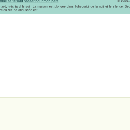
mme se faisant passer pour mon père
le 10/01
t tard, très tard le soir. La maison est plongée dans l'obscurité de la nuit et le silence. Seu
re du rez-de-chaussée est …