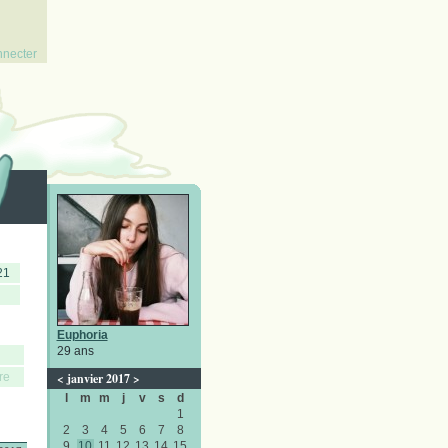
nnecter
21
Euphoria
29 ans
re
<
janvier 2017
>
l
m
m
j
v
s
d
1
2
3
4
5
6
7
8
9
10
11
12
13
14
15