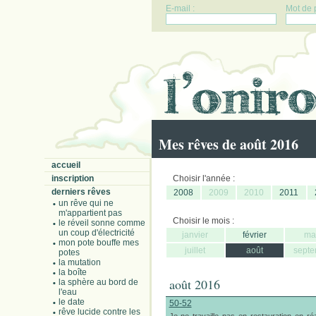
E-mail :
Mot de 
Mes rêves de août 2016
accueil
inscription
Choisir l'année :
derniers rêves
2008
2009
2010
2011
un rêve qui ne
m'appartient pas
Choisir le mois :
le réveil sonne comme
un coup d'électricité
janvier
février
ma
mon pote bouffe mes
juillet
août
septe
potes
la mutation
la boîte
août 2016
la sphère au bord de
l'eau
le date
50-52
rêve lucide contre les