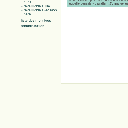
Je ne travaille pas en restauration en r
huns
lequel je pensais y travailler). J'y mange l
rêve lucide à lille
rêve lucide avec mon
père
liste des membres
administration