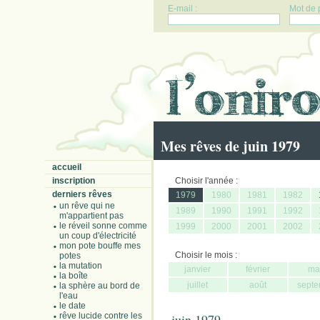
E-mail :
Mot de 
Mes rêves de juin 1979
accueil
inscription
Choisir l'année :
derniers rêves
1979
1980
1981
1982
un rêve qui ne
1989
1990
1991
1992
m'appartient pas
le réveil sonne comme
1999
2000
2001
2002
un coup d'électricité
mon pote bouffe mes
Choisir le mois :
potes
la mutation
janvier
février
ma
la boîte
juillet
août
septe
la sphère au bord de
l'eau
le date
rêve lucide contre les
juin 1979