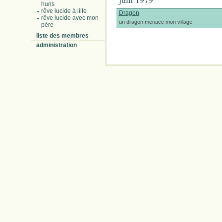
huns
rêve lucide à lille
Dragon
rêve lucide avec mon
un dragon menace mon village
père
liste des membres
administration