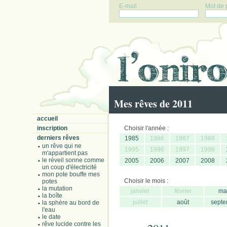
E-mail :
Mot de 
Mes rêves de 2011
accueil
inscription
Choisir l'année :
derniers rêves
1985
1986
1987
1988
un rêve qui ne
1995
1996
1997
1998
m'appartient pas
le réveil sonne comme
2005
2006
2007
2008
un coup d'électricité
mon pote bouffe mes
Choisir le mois :
potes
la mutation
janvier
février
ma
la boîte
juillet
août
septe
la sphère au bord de
l'eau
le date
rêve lucide contre les