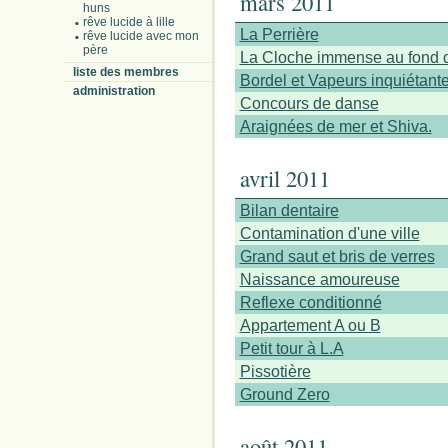
mars 2011
huns
rêve lucide à lille
La Perrière
rêve lucide avec mon
père
La Cloche immense au fond d
liste des membres
Bordel et Vapeurs inquiétant
administration
Concours de danse
Araignées de mer et Shiva.
avril 2011
Bilan dentaire
Contamination d'une ville
Grand saut et bris de verres
Naissance amoureuse
Reflexe conditionné
Appartement A ou B
Petit tour à L.A
Pissotière
Ground Zero
août 2011