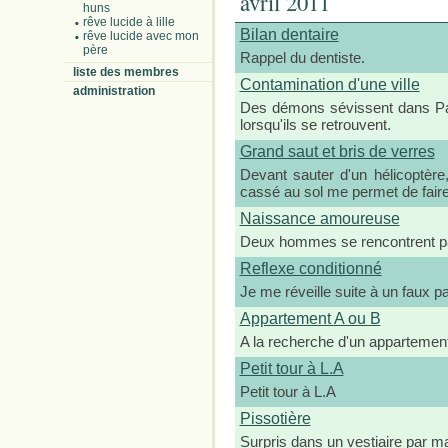
avril 2011
huns
rêve lucide à lille
Bilan dentaire
rêve lucide avec mon
père
Rappel du dentiste.
liste des membres
Contamination d'une ville
administration
Des démons sévissent dans Par
lorsqu'ils se retrouvent.
Grand saut et bris de verres
Devant sauter d'un hélicoptère,
cassé au sol me permet de faire 
Naissance amoureuse
Deux hommes se rencontrent pa
Reflexe conditionné
Je me réveille suite à un faux p
Appartement A ou B
A la recherche d'un appartement,
Petit tour à L.A
Petit tour à L.A
Pissotière
Surpris dans un vestiaire par ma