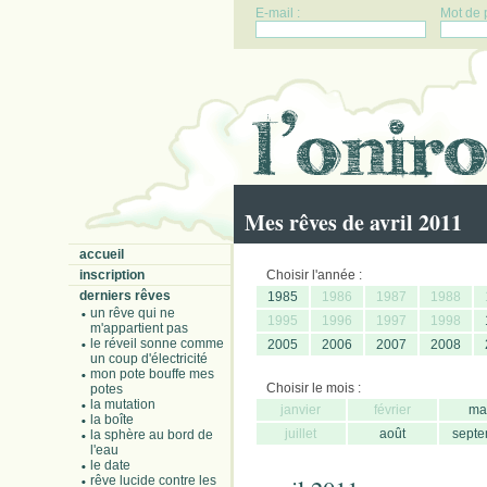
E-mail :
Mot de 
Mes rêves de avril 2011
accueil
inscription
Choisir l'année :
derniers rêves
1985
1986
1987
1988
un rêve qui ne
1995
1996
1997
1998
m'appartient pas
le réveil sonne comme
2005
2006
2007
2008
un coup d'électricité
mon pote bouffe mes
Choisir le mois :
potes
la mutation
janvier
février
ma
la boîte
juillet
août
septe
la sphère au bord de
l'eau
le date
rêve lucide contre les