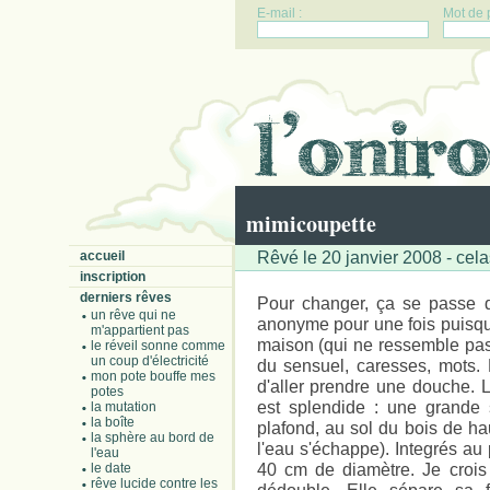
E-mail :
Mot de 
mimicoupette
Rêvé le 20 janvier 2008 - cela
accueil
inscription
derniers rêves
Pour changer, ça se passe da
un rêve qui ne
anonyme pour une fois puisqu'
m'appartient pas
maison (qui ne ressemble pas
le réveil sonne comme
un coup d'électricité
du sensuel, caresses, mots. 
mon pote bouffe mes
d'aller prendre une douche. 
potes
est splendide : une grande 
la mutation
la boîte
plafond, au sol du bois de h
la sphère au bord de
l'eau s'échappe). Integrés a
l'eau
40 cm de diamètre. Je croi
le date
rêve lucide contre les