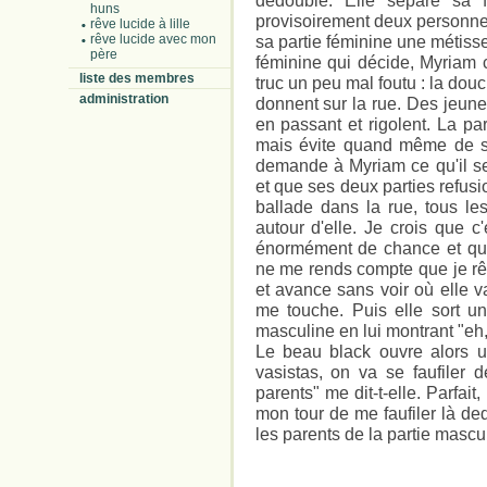
dédouble. Elle sépare sa f
huns
provisoirement deux personnes
rêve lucide à lille
rêve lucide avec mon
sa partie féminine une métisse p
père
féminine qui décide, Myriam c
liste des membres
truc un peu mal foutu : la dou
administration
donnent sur la rue. Des jeune
en passant et rigolent. La pa
mais évite quand même de s'
demande à Myriam ce qu'il se 
et que ses deux parties refusio
ballade dans la rue, tous le
autour d'elle. Je crois que 
énormément de chance et que
ne me rends compte que je rê
et avance sans voir où elle v
me touche. Puis elle sort un
masculine en lui montrant "eh, 
Le beau black ouvre alors u
vasistas, on va se faufiler 
parents" me dit-t-elle. Parfait
mon tour de me faufiler là d
les parents de la partie masc