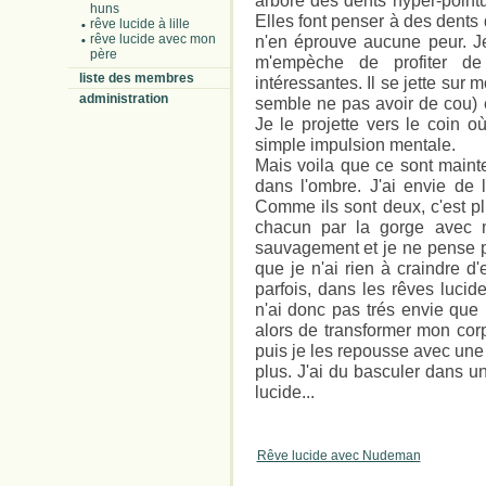
arbore des dents hyper-point
huns
Elles font penser à des dents 
rêve lucide à lille
rêve lucide avec mon
n'en éprouve aucune peur. Je
père
m'empèche de profiter de
liste des membres
intéressantes. Il se jette sur m
administration
semble ne pas avoir de cou) e
Je le projette vers le coin o
simple impulsion mentale.
Mais voila que ce sont maint
dans l'ombre. J'ai envie de l
Comme ils sont deux, c'est plus
chacun par la gorge avec 
sauvagement et je ne pense 
que je n'ai rien à craindre d
parfois, dans les rêves lucid
n'ai donc pas trés envie que 
alors de transformer mon cor
puis je les repousse avec une 
plus. J'ai du basculer dans u
lucide...
Rêve lucide avec Nudeman