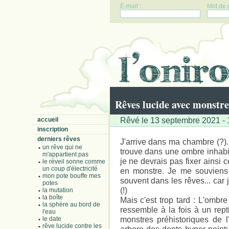
E-mail :
Mot de 
Rêves lucide avec monstre
Rêvé le 13 septembre 2021 - 1
accueil
inscription
derniers rêves
J'arrive dans ma chambre (?).
un rêve qui ne
trouve dans une ombre inhabit
m'appartient pas
je ne devrais pas fixer ainsi 
le réveil sonne comme
un coup d'électricité
en monstre. Je me souviens 
mon pote bouffe mes
souvent dans les rêves... car 
potes
(!)
la mutation
la boîte
Mais c'est trop tard : L'ombre
la sphère au bord de
ressemble à la fois à un rep
l'eau
monstres préhistoriques de l
le date
rêve lucide contre les