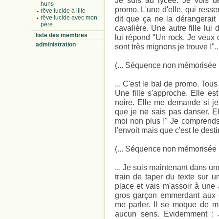
Je suis au lycée. Je vois de
huns
promo. L'une d'elle, qui resse
rêve lucide à lille
rêve lucide avec mon
dit que ça ne la dérangerait 
père
cavalière. Une autre fille lui
liste des membres
lui répond "Un rock. Je veux 
administration
sont très mignons je trouve !"..
(... Séquence non mémorisée .
... C'est le bal de promo. Tous
Une fille s'approche. Elle es
noire. Elle me demande si je
que je ne sais pas danser. E
moi non plus !" Je comprends
l'envoit mais que c'est le desti
(... Séquence non mémorisée .
... Je suis maintenant dans u
train de taper du texte sur u
place et vais m'assoir à une 
gros garçon emmerdant aux 
me parler. Il se moque de moi
aucun sens. Evidemment : J