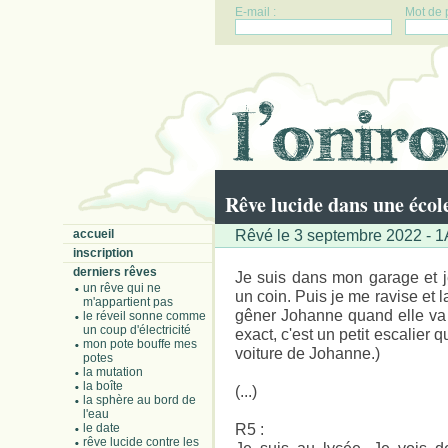
E-mail :
Mot de 
Rêve lucide dans une écol
Rêvé le 3 septembre 2022 - 1A
accueil
inscription
derniers rêves
Je suis dans mon garage et j
un rêve qui ne
un coin. Puis je me ravise et la 
m'appartient pas
gêner Johanne quand elle va v
le réveil sonne comme
un coup d'électricité
exact, c'est un petit escalier q
mon pote bouffe mes
voiture de Johanne.)
potes
la mutation
la boîte
(...)
la sphère au bord de
l'eau
R5 :
le date
rêve lucide contre les